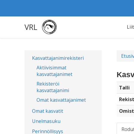
VRL
Lii
Etusi
Kasvattajanimirekisteri
Aktiivisimmat
Kasv
kasvattajanimet
Rekisteröi
Talli
kasvattajanimi
Rekist
Omat kasvattajanimet
Omat kasvatit
Omist
Unelmasuku
Rodu
Perinnöllisyys