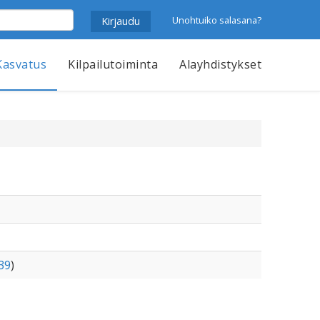
Unohtuiko salasana?
Kasvatus
Kilpailutoiminta
Alayhdistykset
39
)