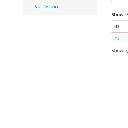
Värilaskuri
Show
ID
23
Showing