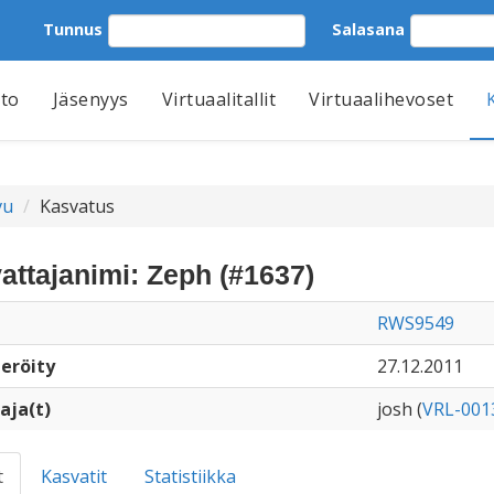
Tunnus
Salasana
tto
Jäsenyys
Virtuaalitallit
Virtuaalihevoset
vu
Kasvatus
attajanimi: Zeph (#1637)
RWS9549
eröity
27.12.2011
aja(t)
josh (
VRL-001
t
Kasvatit
Statistiikka