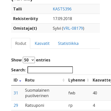
Talli
KAST5396
Rekisteröity
17.09.2018
Omistaja(t)
Sylvi (
VRL-08179
)
Rodut
Kasvatit
Statistiikka
Show
entries
Search:
ID
Rotu
Lyhenne
Kasvatte
Suomalainen
31
fwb
40
puoliverinen
29
Ratsuponi
rp
4