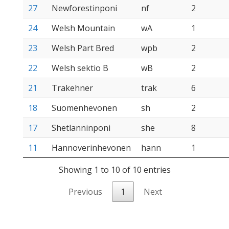
27
Newforestinponi
nf
2
24
Welsh Mountain
wA
1
23
Welsh Part Bred
wpb
2
22
Welsh sektio B
wB
2
21
Trakehner
trak
6
18
Suomenhevonen
sh
2
17
Shetlanninponi
she
8
11
Hannoverinhevonen
hann
1
Showing 1 to 10 of 10 entries
Previous
1
Next