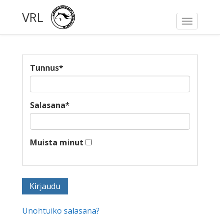
VRL
Toggle
navigati
Tunnus
*
Salasana
*
Muista minut
Unohtuiko salasana?