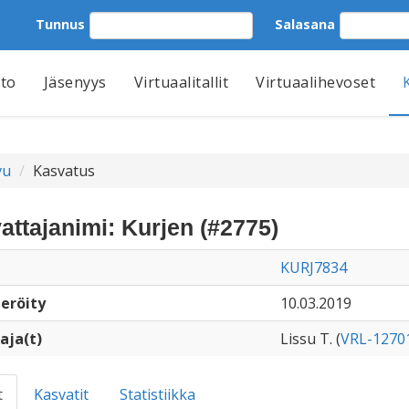
Tunnus
Salasana
tto
Jäsenyys
Virtuaalitallit
Virtuaalihevoset
vu
Kasvatus
attajanimi: Kurjen (#2775)
KURJ7834
eröity
10.03.2019
aja(t)
Lissu T. (
VRL-1270
t
Kasvatit
Statistiikka