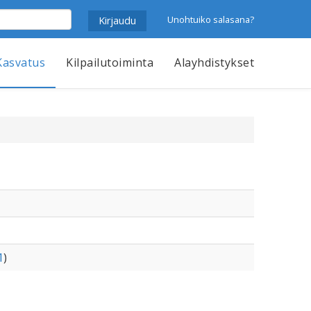
Unohtuiko salasana?
Kasvatus
Kilpailutoiminta
Alayhdistykset
1
)