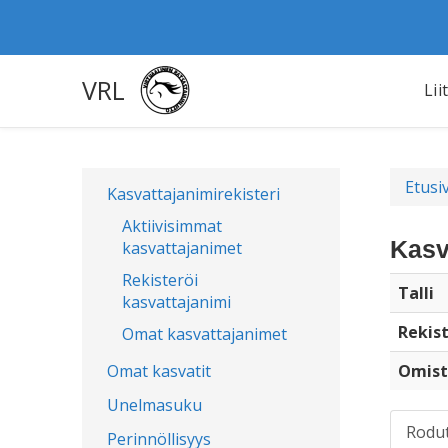
VRL
Lii
Etusi
Kasvattajanimirekisteri
Aktiivisimmat
Kasv
kasvattajanimet
Rekisteröi
Talli
kasvattajanimi
Rekist
Omat kasvattajanimet
Omat kasvatit
Omist
Unelmasuku
Rodu
Perinnöllisyys