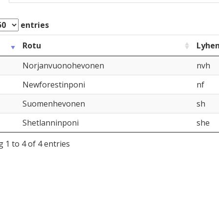
entries
Rotu
Lyhe
Norjanvuonohevonen
nvh
Newforestinponi
nf
Suomenhevonen
sh
Shetlanninponi
she
 1 to 4 of 4 entries