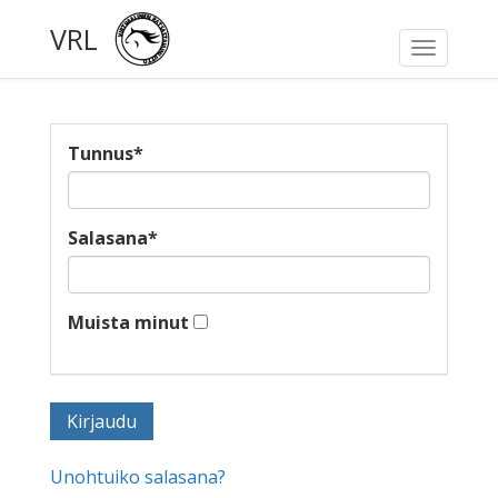
VRL
Toggle
navigati
Tunnus
*
Salasana
*
Muista minut
Unohtuiko salasana?