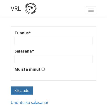
VRL
Toggle
navigati
Tunnus
*
Salasana
*
Muista minut
Unohtuiko salasana?