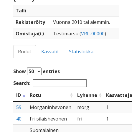
Talli
Rekisteröity
Vuonna 2010 tai aiemmin.
Omistaja(t)
Testimarsu (
VRL-00000
)
Rodut
Kasvatit
Statistiikka
Show
entries
Search:
ID
Rotu
Lyhenne
Kasvattej
59
Morganinhevonen
morg
1
40
Friisiläishevonen
fri
1
Suomalainen