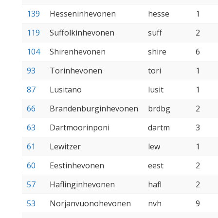
139
Hesseninhevonen
hesse
1
119
Suffolkinhevonen
suff
2
104
Shirenhevonen
shire
6
93
Torinhevonen
tori
1
87
Lusitano
lusit
1
66
Brandenburginhevonen
brdbg
2
63
Dartmoorinponi
dartm
3
61
Lewitzer
lew
1
60
Eestinhevonen
eest
2
57
Haflinginhevonen
hafl
2
53
Norjanvuonohevonen
nvh
9