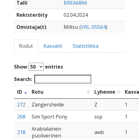
Talli
BREA6866
Rekisteröity
02.04.2024
Omistaja(t)
Miltsu (
VRL-05564
)
Rodut
Kasvatit
Statistiikka
Show
entries
Search:
ID
Rotu
Lyhenne
Kasva
272
Zangersheide
Z
1
268
Sim Sport Pony
ssp
1
Arabialainen
218
awb
1
puoliverinen