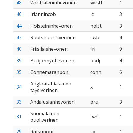
48
Westfaleninhevonen
westf
1
46
Irlannincob
ic
3
44
Holsteininhevonen
holst
3
43
Ruotsinpuoliverinen
swb
4
40
Friisiläishevonen
fri
9
39
Budjonnynhevonen
budj
4
35
Connemaranponi
conn
6
Angloarabialainen
34
x
1
täysiverinen
33
Andalusianhevonen
pre
3
Suomalainen
31
fwb
1
puoliverinen
29
Ratsuponi
rp
1