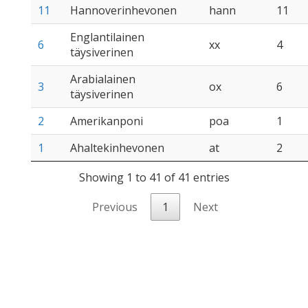
11
Hannoverinhevonen
hann
11
Englantilainen
6
xx
4
täysiverinen
Arabialainen
3
ox
6
täysiverinen
2
Amerikanponi
poa
1
1
Ahaltekinhevonen
at
2
Showing 1 to 41 of 41 entries
Previous
1
Next