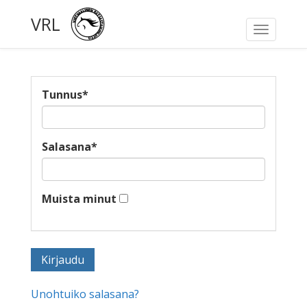
VRL
Toggle
navigati
Tunnus
*
Salasana
*
Muista minut
Unohtuiko salasana?