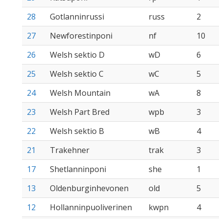
28
Gotlanninrussi
russ
2
27
Newforestinponi
nf
10
26
Welsh sektio D
wD
6
25
Welsh sektio C
wC
5
24
Welsh Mountain
wA
8
23
Welsh Part Bred
wpb
3
22
Welsh sektio B
wB
4
21
Trakehner
trak
3
17
Shetlanninponi
she
1
13
Oldenburginhevonen
old
5
12
Hollanninpuoliverinen
kwpn
4