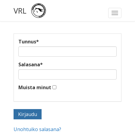
VRL
Toggle
navigati
Tunnus
*
Salasana
*
Muista minut
Unohtuiko salasana?