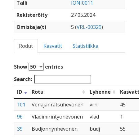
Talli
IONI0011
Rekisteröity
27.05.2024
Omistaja(t)
S (
VRL-00329
)
Rodut
Kasvatit
Statistiikka
Show
entries
Search:
ID
Rotu
Lyhenne
Kasvat
101
Venäjänratsuhevonen
vrh
45
96
Vladimirintyöhevonen
vlad
1
39
Budjonnynhevonen
budj
55