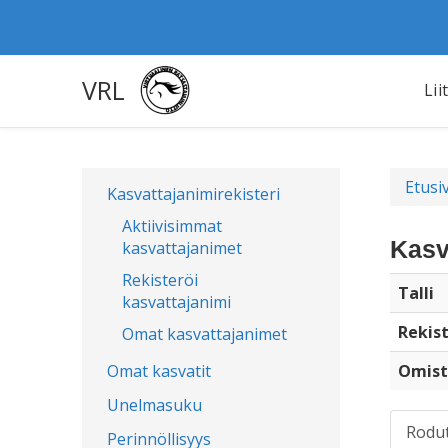
VRL
Lii
Etusi
Kasvattajanimirekisteri
Aktiivisimmat
Kasv
kasvattajanimet
Rekisteröi
Talli
kasvattajanimi
Rekist
Omat kasvattajanimet
Omat kasvatit
Omist
Unelmasuku
Rodu
Perinnöllisyys