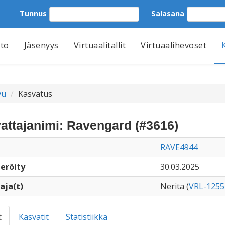
Tunnus
Salasana
tto
Jäsenyys
Virtuaalitallit
Virtuaalihevoset
vu
Kasvatus
attajanimi: Ravengard (#3616)
RAVE4944
eröity
30.03.2025
aja(t)
Nerita (
VRL-1255
t
Kasvatit
Statistiikka