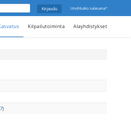
Unohtuiko salasana?
Kasvatus
Kilpailutoiminta
Alayhdistykset
7
)