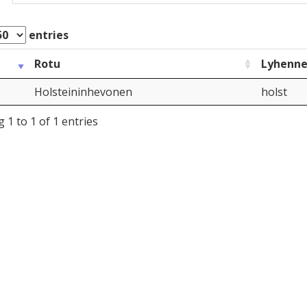
entries
Rotu
Lyhenn
Holsteininhevonen
holst
 1 to 1 of 1 entries