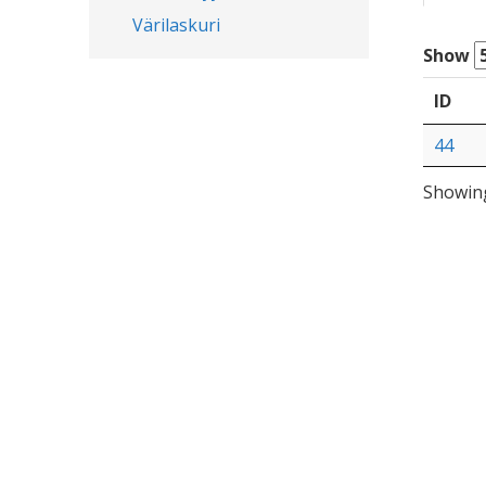
Värilaskuri
Show
ID
44
Showing