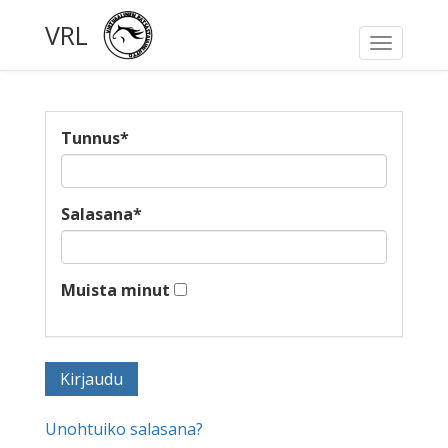
VRL
Toggle
navigati
Tunnus
*
Salasana
*
Muista minut
Unohtuiko salasana?