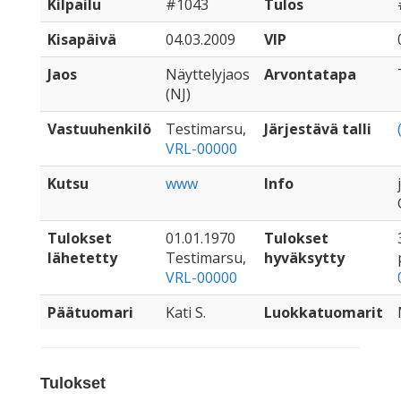
Kilpailu
#1043
Tulos
Kisapäivä
04.03.2009
VIP
Jaos
Näyttelyjaos
Arvontatapa
(NJ)
Vastuuhenkilö
Testimarsu,
Järjestävä talli
VRL-00000
Kutsu
www
Info
Tulokset
01.01.1970
Tulokset
lähetetty
Testimarsu,
hyväksytty
VRL-00000
Päätuomari
Kati S.
Luokkatuomarit
Tulokset