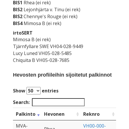
BIS1
Rhea (ei rek)
BIS2
Lejonhjärta v. Tinu (ei rek)
BIS2
Chennye's Rouge (ei rek)
BIS4
Mimosa B (ei rek)
irtoSERT
Mimosa B (ei rek)
Tjärnfyllare SWE VH04-028-9449
Lucy Luned VH05-028-5485
Chiquita B VH05-028-7685
Hevosten profiileihin sijoitetut palkinnot
Show
entries
Search:
Palkinto
Hevonen
Reknro
MVA-
VH00-000-