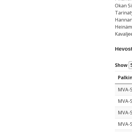
Okan Si
Tarinat
Hannan 
Heinämä
Kavalje
Hevoste
Show
Palki
MVA-
MVA-
MVA-
MVA-