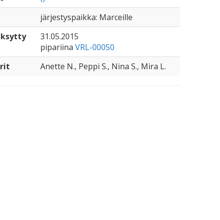
järjestyspaikka: Marceille
äksytty
31.05.2015
pipariina
VRL-00050
rit
Anette N., Peppi S., Nina S., Mira L.