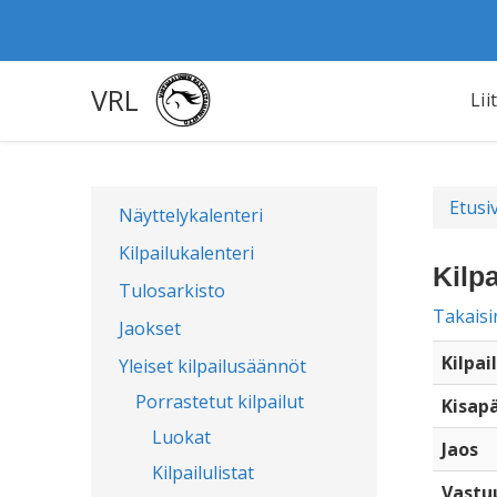
VRL
Lii
Etusi
Näyttelykalenteri
Kilpailukalenteri
Kilpa
Tulosarkisto
Takaisi
Jaokset
Kilpai
Yleiset kilpailusäännöt
Porrastetut kilpailut
Kisap
Luokat
Jaos
Kilpailulistat
Vastu