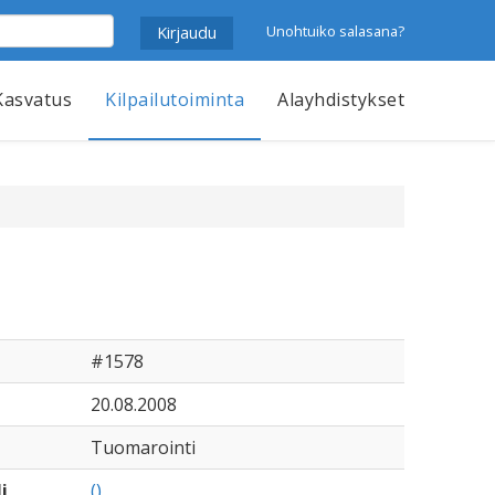
Unohtuiko salasana?
Kasvatus
Kilpailutoiminta
Alayhdistykset
#1578
20.08.2008
Tuomarointi
i
()