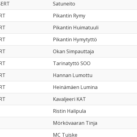
SERT
Satuneito
ERT
Pikantin Rymy
ERT
Pikantin Huimatuuli
ERT
Pikantin Hymytyttö
ERT
Okan Simpauttaja
ERT
Tarinatyttö SOO
ERT
Hannan Lumottu
ERT
Heinämäen Lumina
ERT
Kavaljeeri KAT
Ristin Halipula
Mörkövaaran Tinja
MC Tuiske