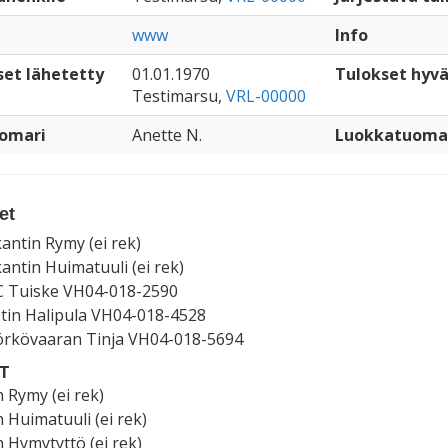
www
Info
set lähetetty
01.01.1970
Tulokset hyv
Testimarsu,
VRL-00000
omari
Anette N.
Luokkatuoma
et
antin Rymy (ei rek)
antin Huimatuuli (ei rek)
 Tuiske VH04-018-2590
tin Halipula VH04-018-4528
rkövaaran Tinja VH04-018-5694
RT
n Rymy (ei rek)
n Huimatuuli (ei rek)
n Hymytyttö (ei rek)