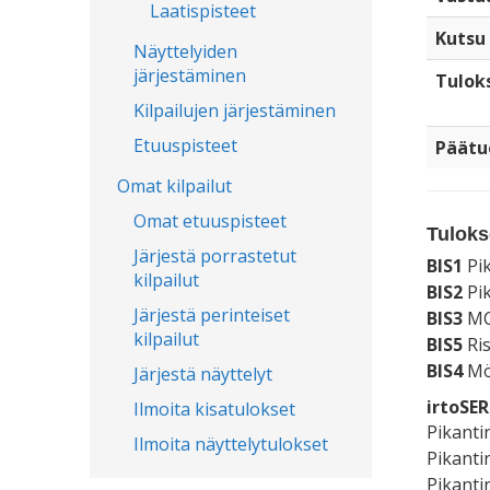
Laatispisteet
Kutsu
Näyttelyiden
järjestäminen
Tulok
Kilpailujen järjestäminen
Etuuspisteet
Päätu
Omat kilpailut
Omat etuuspisteet
Tuloks
Järjestä porrastetut
BIS1
Pik
kilpailut
BIS2
Pik
Järjestä perinteiset
BIS3
MC
kilpailut
BIS5
Ris
BIS4
Mö
Järjestä näyttelyt
irtoSE
Ilmoita kisatulokset
Pikanti
Ilmoita näyttelytulokset
Pikanti
Pikanti