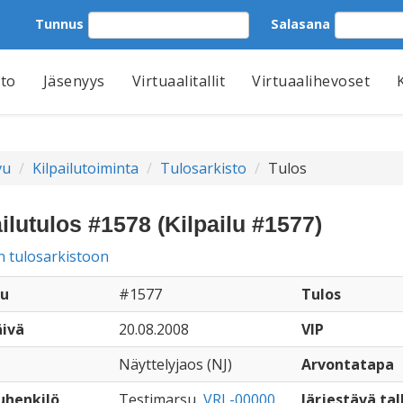
Tunnus
Salasana
tto
Jäsenyys
Virtuaalitallit
Virtuaalihevoset
vu
Kilpailutoiminta
Tulosarkisto
Tulos
ilutulos #1578 (Kilpailu #1577)
n tulosarkistoon
lu
#1577
Tulos
äivä
20.08.2008
VIP
Näyttelyjaos (NJ)
Arvontatapa
uhenkilö
Testimarsu,
VRL-00000
Järjestävä tall