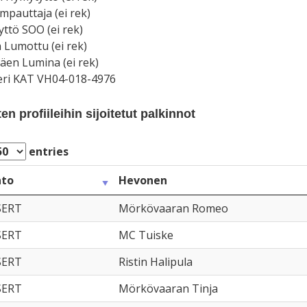
mpauttaja (ei rek)
yttö SOO (ei rek)
Lumottu (ei rek)
en Lumina (ei rek)
eri KAT VH04-018-4976
n profiileihin sijoitetut palkinnot
entries
nto
Hevonen
SERT
Mörkövaaran Romeo
SERT
MC Tuiske
SERT
Ristin Halipula
SERT
Mörkövaaran Tinja