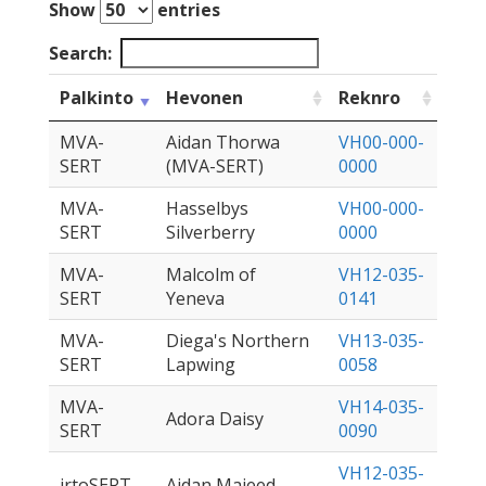
Show
entries
Search:
Palkinto
Hevonen
Reknro
MVA-
Aidan Thorwa
VH00-000-
SERT
(MVA-SERT)
0000
MVA-
Hasselbys
VH00-000-
SERT
Silverberry
0000
MVA-
Malcolm of
VH12-035-
SERT
Yeneva
0141
MVA-
Diega's Northern
VH13-035-
SERT
Lapwing
0058
MVA-
VH14-035-
Adora Daisy
SERT
0090
VH12-035-
irtoSERT
Aidan Majeed