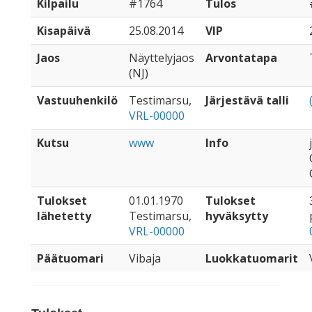
Kilpailu
#1764
Tulos
Kisapäivä
25.08.2014
VIP
Jaos
Näyttelyjaos
Arvontatapa
(NJ)
Vastuuhenkilö
Testimarsu,
Järjestävä talli
VRL-00000
Kutsu
www
Info
Tulokset
01.01.1970
Tulokset
lähetetty
Testimarsu,
hyväksytty
VRL-00000
Päätuomari
Vibaja
Luokkatuomarit