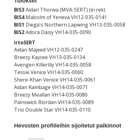
Tulokset
BIS3
Aidan Thorwa (MVA-SERT) (ei rek)
BIS4
Malcolm of Yeneva VH12-035-0141
BIS1
Diega's Northern Lapwing VH13-035-0058
BIS2
Adora Daisy VH14-035-0090
irtoSERT
Aidan Majeed VH12-035-0247
Breezy Kaycee VH13-035-0134
Avengen Killerlily VH14-035-0058
Tessie Venice VH14-035-0060
Shere-Khan Venice VH14-035-0061
Aidan Rambage VH14-035-0071
Breezy Meallan VH14-035-0080
Painswick Riordan VH14-035-0089
Trio Double Star VH14-035-0110
Hevosten profiileihin sijoitetut palkinnot