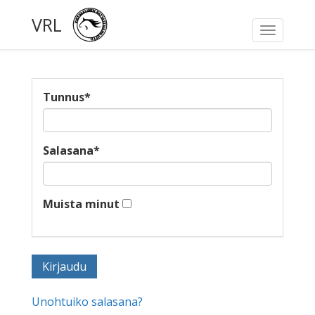
VRL
Toggle
navigati
Tunnus
*
Salasana
*
Muista minut
Unohtuiko salasana?