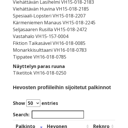
Viehättävän Lasihelmi VH15-018-2183
Viehättävän Huvina VH15-018-2185
Spesiaali-Lopsteri VH15-018-2207
Kärmeniemen Manaus VH15-018-2245
Seljasaaren Rusilla VH15-018-2472
Vastahalo VH15-157-0004
Fiktion Taikasävel VH16-018-0085
Monarkkisulttaani VH16-018-0783
Tippatee VH16-018-0785
Näyttelyn paras ruuna
Tiketitok VH16-018-0250
Hevosten profiileihin sijoitetut palkinnot
Show
entries
Search:
Palkinto
Hevonen
Reknro