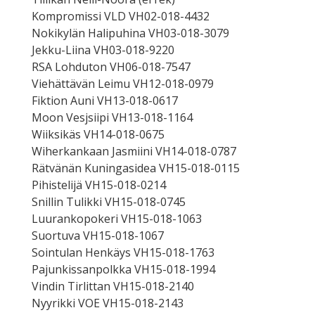
Kompromissi VLD VH02-018-4432
Nokikylän Halipuhina VH03-018-3079
Jekku-Liina VH03-018-9220
RSA Lohduton VH06-018-7547
Viehättävän Leimu VH12-018-0979
Fiktion Auni VH13-018-0617
Moon Vesjsiipi VH13-018-1164
Wiiksikäs VH14-018-0675
Wiherkankaan Jasmiini VH14-018-0787
Rätvänän Kuningasidea VH15-018-0115
Pihistelijä VH15-018-0214
Snillin Tulikki VH15-018-0745
Luurankopokeri VH15-018-1063
Suortuva VH15-018-1067
Sointulan Henkäys VH15-018-1763
Pajunkissanpolkka VH15-018-1994
Vindin Tirlittan VH15-018-2140
Nyyrikki VOE VH15-018-2143