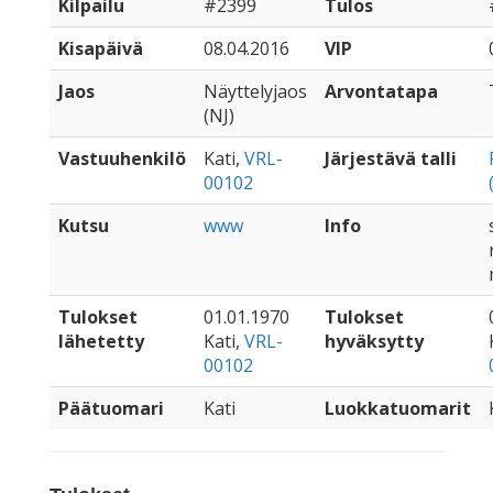
Kilpailu
#2399
Tulos
Kisapäivä
08.04.2016
VIP
Jaos
Näyttelyjaos
Arvontatapa
(NJ)
Vastuuhenkilö
Kati,
VRL-
Järjestävä talli
00102
Kutsu
www
Info
Tulokset
01.01.1970
Tulokset
lähetetty
Kati,
VRL-
hyväksytty
00102
Päätuomari
Kati
Luokkatuomarit