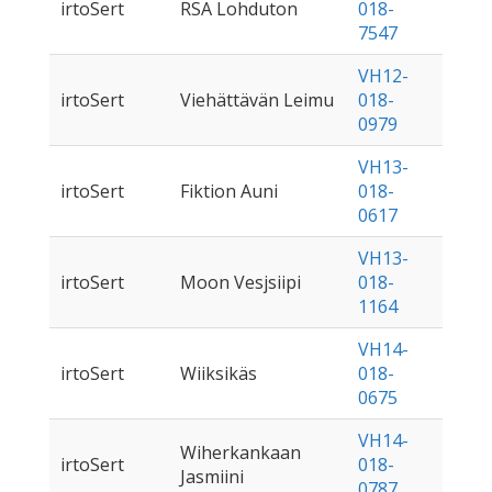
irtoSert
RSA Lohduton
018-
7547
VH12-
irtoSert
Viehättävän Leimu
018-
0979
VH13-
irtoSert
Fiktion Auni
018-
0617
VH13-
irtoSert
Moon Vesjsiipi
018-
1164
VH14-
irtoSert
Wiiksikäs
018-
0675
VH14-
Wiherkankaan
irtoSert
018-
Jasmiini
0787