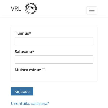
VRL
Toggle
navigati
Tunnus
*
Salasana
*
Muista minut
Unohtuiko salasana?