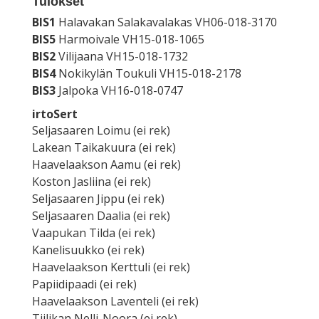
Tulokset
BIS1
Halavakan Salakavalakas VH06-018-3170
BIS5
Harmoivale VH15-018-1065
BIS2
Vilijaana VH15-018-1732
BIS4
Nokikylän Toukuli VH15-018-2178
BIS3
Jalpoka VH16-018-0747
irtoSert
Seljasaaren Loimu (ei rek)
Lakean Taikakuura (ei rek)
Haavelaakson Aamu (ei rek)
Koston Jasliina (ei rek)
Seljasaaren Jippu (ei rek)
Seljasaaren Daalia (ei rek)
Vaapukan Tilda (ei rek)
Kanelisuukko (ei rek)
Haavelaakson Kerttuli (ei rek)
Papiidipaadi (ei rek)
Haavelaakson Laventeli (ei rek)
Tiilikan Nelli-Noora (ei rek)