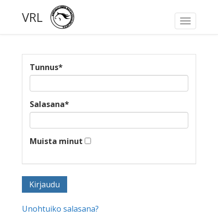
VRL
Toggle
navigati
Tunnus
*
Salasana
*
Muista minut
Unohtuiko salasana?