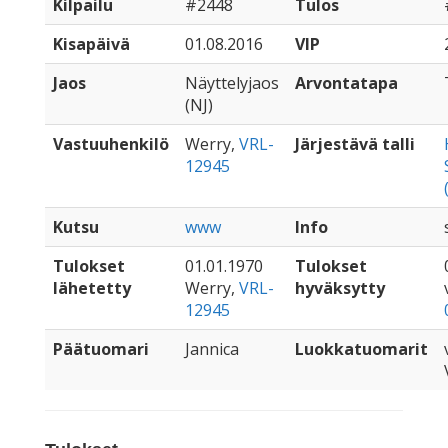
Kilpailu
#2448
Tulos
Kisapäivä
01.08.2016
VIP
Jaos
Näyttelyjaos
Arvontatapa
(NJ)
Vastuuhenkilö
Werry,
VRL-
Järjestävä talli
12945
Kutsu
www
Info
Tulokset
01.01.1970
Tulokset
lähetetty
Werry,
VRL-
hyväksytty
12945
Päätuomari
Jannica
Luokkatuomarit