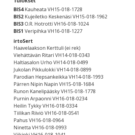
Tulokset
BIS4
Kauheata VH15-018-1728
BIS2
Kujeiletko Keskenäsi VH15-018-1962
BIS3
O.R. Hotrotti VH16-018-1024
BIS1
Veripihka VH16-018-1227
irtoSert
Haavelaakson Kerttuli (ei rek)
Viehättävän Ritari VH14-018-0343
Haltiasalon Urho VH14-018-0499
Jukolan Pikkulokki VH14-018-0899
Parodian Hepsankeikka VH14-018-1993
Pärren Nipin Napin VH15-018-1684
Runon Kanelipääsky VH15-018-1778
Purnin Arpaonni VH16-018-0234
Heilin Tykky VH16-018-0334
Tiilikan Riiviö VH16-018-0541
Pahus VH16-018-0964
Ninetta VH16-018-0993
Viikinki VH16-018-1041