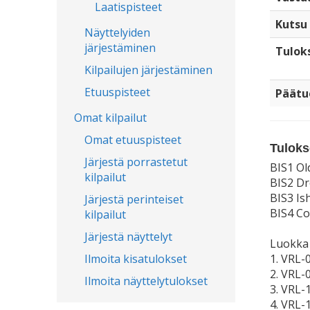
Laatispisteet
Kutsu
Näyttelyiden
järjestäminen
Tulok
Kilpailujen järjestäminen
Etuuspisteet
Päätu
Omat kilpailut
Omat etuuspisteet
Tuloks
Järjestä porrastetut
BIS1 Ol
kilpailut
BIS2 D
BIS3 Is
Järjestä perinteiset
BIS4 Co
kilpailut
Järjestä näyttelyt
Luokka
Ilmoita kisatulokset
1. VRL
2. VRL-
Ilmoita näyttelytulokset
3. VRL-
4. VRL-