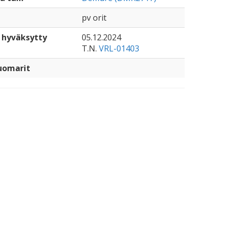
pv orit
 hyväksytty
05.12.2024
T.N.
VRL-01403
uomarit