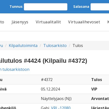
Tunnus
Salasana
tto
Jäsenyys
Virtuaalitallit
Virtuaalihevoset
vu
Kilpailutoiminta
Tulosarkisto
Tulos
ilutulos #4424 (Kilpailu #4372)
n tulosarkistoon
lu
#4372
Tulos
äivä
05.12.2024
VIP
Näyttelyjaos (NJ)
Arvonta
uhenkilö
Gabi,
VRL-12080
Järjestäv