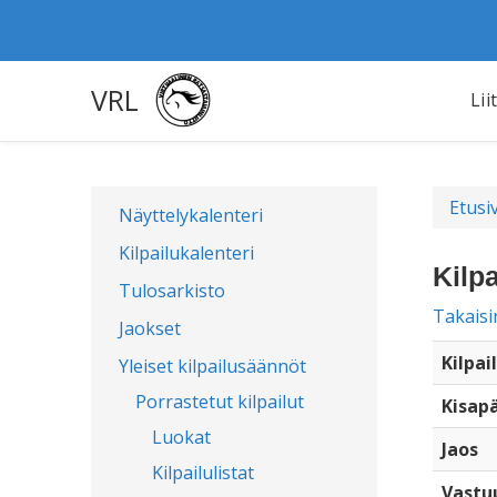
VRL
Lii
Etusi
Näyttelykalenteri
Kilpailukalenteri
Kilpa
Tulosarkisto
Takaisi
Jaokset
Kilpai
Yleiset kilpailusäännöt
Porrastetut kilpailut
Kisap
Luokat
Jaos
Kilpailulistat
Vastu