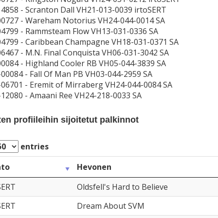
14858 - Scranton Dall VH21-013-0039 irtoSERT
00727 - Wareham Notorius VH24-044-0014 SA
04799 - Rammsteam Flow VH13-031-0336 SA
04799 - Caribbean Champagne VH18-031-0371 SA
06467 - M.N. Final Conquista VH06-031-3042 SA
00084 - Highland Cooler RB VH05-044-3839 SA
-00084 - Fall Of Man PB VH03-044-2959 SA
-06701 - Eremit of Mirraberg VH24-044-0084 SA
-12080 - Amaani Ree VH24-218-0033 SA
n profiileihin sijoitetut palkinnot
entries
nto
Hevonen
SERT
Oldsfell's Hard to Believe
SERT
Dream About SVM