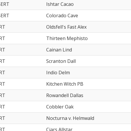
SERT
Ishtar Cacao
SERT
Colorado Cave
ERT
Oldsfell's Fast Alex
ERT
Thirteen Mephisto
ERT
Cainan Lind
ERT
Scranton Dall
ERT
Indio Delm
ERT
Kitchen Witch PB
ERT
Rowandell Dallas
ERT
Cobbler Oak
ERT
Nocturna v. Helmwald
ERT
Ciars Allstar