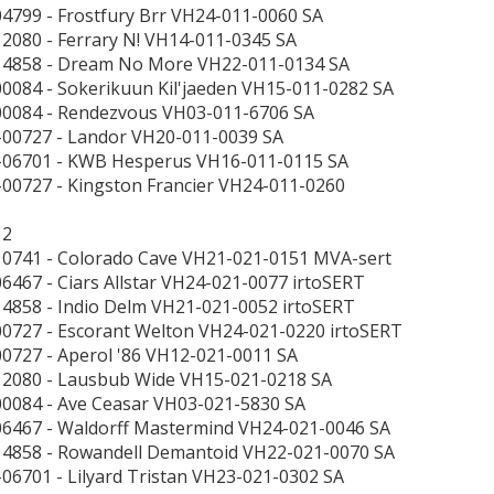
04799 - Frostfury Brr VH24-011-0060 SA
12080 - Ferrary N! VH14-011-0345 SA
14858 - Dream No More VH22-011-0134 SA
00084 - Sokerikuun Kil'jaeden VH15-011-0282 SA
00084 - Rendezvous VH03-011-6706 SA
-00727 - Landor VH20-011-0039 SA
-06701 - KWB Hesperus VH16-011-0115 SA
-00727 - Kingston Francier VH24-011-0260
 2
10741 - Colorado Cave VH21-021-0151 MVA-sert
06467 - Ciars Allstar VH24-021-0077 irtoSERT
14858 - Indio Delm VH21-021-0052 irtoSERT
00727 - Escorant Welton VH24-021-0220 irtoSERT
00727 - Aperol '86 VH12-021-0011 SA
12080 - Lausbub Wide VH15-021-0218 SA
00084 - Ave Ceasar VH03-021-5830 SA
06467 - Waldorff Mastermind VH24-021-0046 SA
14858 - Rowandell Demantoid VH22-021-0070 SA
-06701 - Lilyard Tristan VH23-021-0302 SA