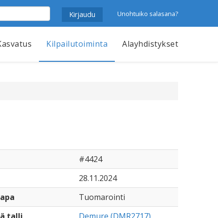
Unohtuiko salasana?
Kasvatus
Kilpailutoiminta
Alayhdistykset
#4424
28.11.2024
tapa
Tuomarointi
ä talli
Demure (DMR2717)