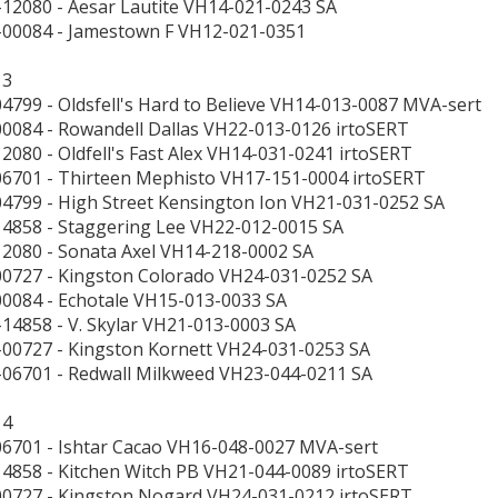
-12080 - Aesar Lautite VH14-021-0243 SA
-00084 - Jamestown F VH12-021-0351
 3
04799 - Oldsfell's Hard to Believe VH14-013-0087 MVA-sert
00084 - Rowandell Dallas VH22-013-0126 irtoSERT
12080 - Oldfell's Fast Alex VH14-031-0241 irtoSERT
06701 - Thirteen Mephisto VH17-151-0004 irtoSERT
04799 - High Street Kensington Ion VH21-031-0252 SA
14858 - Staggering Lee VH22-012-0015 SA
12080 - Sonata Axel VH14-218-0002 SA
00727 - Kingston Colorado VH24-031-0252 SA
00084 - Echotale VH15-013-0033 SA
-14858 - V. Skylar VH21-013-0003 SA
-00727 - Kingston Kornett VH24-031-0253 SA
-06701 - Redwall Milkweed VH23-044-0211 SA
 4
06701 - Ishtar Cacao VH16-048-0027 MVA-sert
14858 - Kitchen Witch PB VH21-044-0089 irtoSERT
00727 - Kingston Nogard VH24-031-0212 irtoSERT