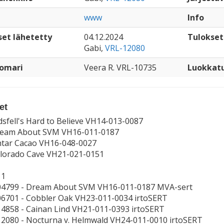
www
Info
set lähetetty
04.12.2024
Tulokset
Gabi,
VRL-12080
omari
Veera R. VRL-10735
Luokkat
et
dsfell's Hard to Believe VH14-013-0087
ream About SVM VH16-011-0187
htar Cacao VH16-048-0027
lorado Cave VH21-021-0151
 1
-04799 - Dream About SVM VH16-011-0187 MVA-sert
06701 - Cobbler Oak VH23-011-0034 irtoSERT
14858 - Cainan Lind VH21-011-0393 irtoSERT
12080 - Nocturna v. Helmwald VH24-011-0010 irtoSERT