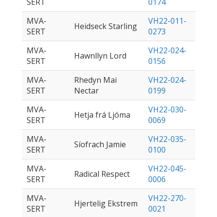
SERT
0174
MVA-
VH22-011-
Heidseck Starling
SERT
0273
MVA-
VH22-024-
Hawnllyn Lord
SERT
0156
MVA-
Rhedyn Mai
VH22-024-
SERT
Nectar
0199
MVA-
VH22-030-
Hetja frá Ljóma
SERT
0069
MVA-
VH22-035-
Síofrach Jamie
SERT
0100
MVA-
VH22-045-
Radical Respect
SERT
0006
MVA-
VH22-270-
Hjertelig Ekstrem
SERT
0021