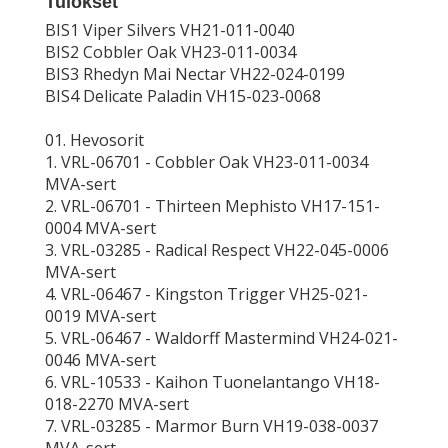
Tulokset
BIS1 Viper Silvers VH21-011-0040
BIS2 Cobbler Oak VH23-011-0034
BIS3 Rhedyn Mai Nectar VH22-024-0199
BIS4 Delicate Paladin VH15-023-0068
01. Hevosorit
1. VRL-06701 - Cobbler Oak VH23-011-0034
MVA-sert
2. VRL-06701 - Thirteen Mephisto VH17-151-
0004 MVA-sert
3. VRL-03285 - Radical Respect VH22-045-0006
MVA-sert
4. VRL-06467 - Kingston Trigger VH25-021-
0019 MVA-sert
5. VRL-06467 - Waldorff Mastermind VH24-021-
0046 MVA-sert
6. VRL-10533 - Kaihon Tuonelantango VH18-
018-2270 MVA-sert
7. VRL-03285 - Marmor Burn VH19-038-0037