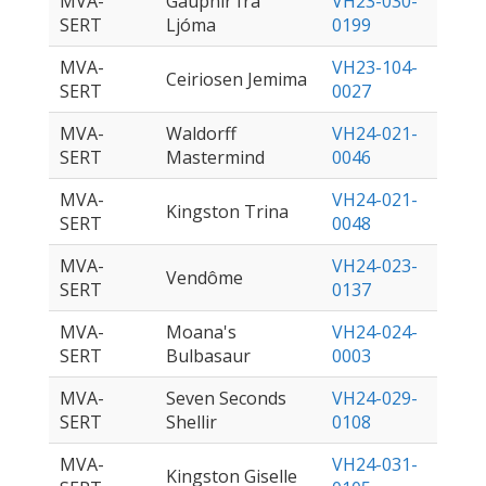
MVA-
Gaupnir frá
VH23-030-
SERT
Ljóma
0199
MVA-
VH23-104-
Ceiriosen Jemima
SERT
0027
MVA-
Waldorff
VH24-021-
SERT
Mastermind
0046
MVA-
VH24-021-
Kingston Trina
SERT
0048
MVA-
VH24-023-
Vendôme
SERT
0137
MVA-
Moana's
VH24-024-
SERT
Bulbasaur
0003
MVA-
Seven Seconds
VH24-029-
SERT
Shellir
0108
MVA-
VH24-031-
Kingston Giselle