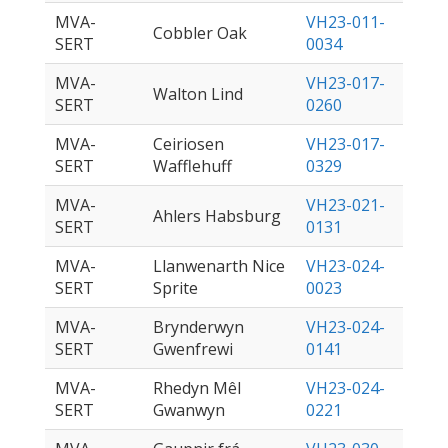
MVA-
VH23-011-
Cobbler Oak
SERT
0034
MVA-
VH23-017-
Walton Lind
SERT
0260
MVA-
Ceiriosen
VH23-017-
SERT
Wafflehuff
0329
MVA-
VH23-021-
Ahlers Habsburg
SERT
0131
MVA-
Llanwenarth Nice
VH23-024-
SERT
Sprite
0023
MVA-
Brynderwyn
VH23-024-
SERT
Gwenfrewi
0141
MVA-
Rhedyn Mêl
VH23-024-
SERT
Gwanwyn
0221