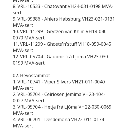
MVA-sert
8. VRL-10533 - Chatoyant VH24-031-0198 MVA-
sert
9. VRL-09386 - Ahlers Habsburg VH23-021-0131
MVA-sert
10. VRL-11299 - Grytzen van Khim VH18-040-
0070 MVA-sert
11. VRL-11299 - Ghosts'n'stuff VH18-059-0045
MVA-sert
12. VRL-05704 - Gaupnir frá Ljóma VH23-030-
0199 MVA-sert
02. Hevostammat
1. VRL-10741 - Viper Silvers VH21-011-0040
MVA-sert
2. VRL-05704 - Ceiriosen Jemima VH23-104-
0027 MVA-sert
3. VRL-05704 - Hetja frá Ljóma VH22-030-0069
MVA-sert
4. VRL-06701 - Desdemona VH22-011-0174
MVA-sert