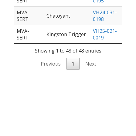
SERT
0105
MVA-
VH24-031-
Chatoyant
SERT
0198
MVA-
VH25-021-
Kingston Trigger
SERT
0019
Showing 1 to 48 of 48 entries
Previous
1
Next