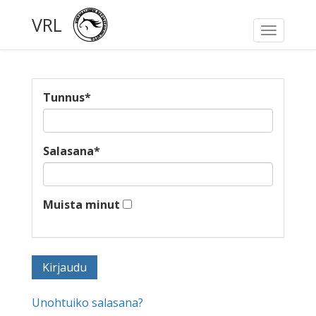
VRL
Toggle
navigati
Tunnus
*
Salasana
*
Muista minut
Unohtuiko salasana?