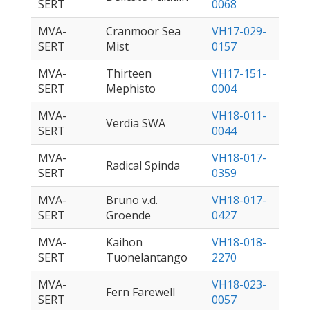
SERT
0068
MVA-
Cranmoor Sea
VH17-029-
SERT
Mist
0157
MVA-
Thirteen
VH17-151-
SERT
Mephisto
0004
MVA-
VH18-011-
Verdia SWA
SERT
0044
MVA-
VH18-017-
Radical Spinda
SERT
0359
MVA-
Bruno v.d.
VH18-017-
SERT
Groende
0427
MVA-
Kaihon
VH18-018-
SERT
Tuonelantango
2270
MVA-
VH18-023-
Fern Farewell
SERT
0057