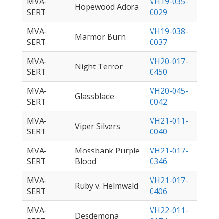
MVA-
VH19-035-
Hopewood Adora
SERT
0029
MVA-
VH19-038-
Marmor Burn
SERT
0037
MVA-
VH20-017-
Night Terror
SERT
0450
MVA-
VH20-045-
Glassblade
SERT
0042
MVA-
VH21-011-
Viper Silvers
SERT
0040
MVA-
Mossbank Purple
VH21-017-
SERT
Blood
0346
MVA-
VH21-017-
Ruby v. Helmwald
SERT
0406
MVA-
VH22-011-
Desdemona