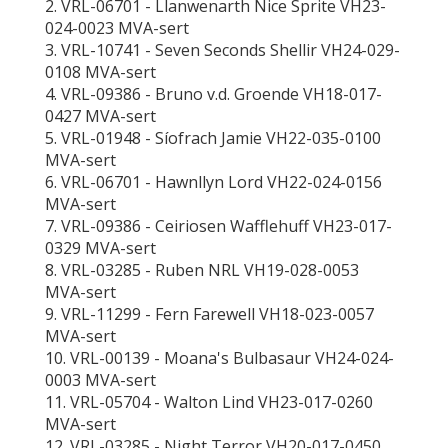
2. VRL-06701 - Llanwenarth Nice Sprite VH23-
024-0023 MVA-sert
3. VRL-10741 - Seven Seconds Shellir VH24-029-
0108 MVA-sert
4. VRL-09386 - Bruno v.d. Groende VH18-017-
0427 MVA-sert
5. VRL-01948 - Síofrach Jamie VH22-035-0100
MVA-sert
6. VRL-06701 - Hawnllyn Lord VH22-024-0156
MVA-sert
7. VRL-09386 - Ceiriosen Wafflehuff VH23-017-
0329 MVA-sert
8. VRL-03285 - Ruben NRL VH19-028-0053
MVA-sert
9. VRL-11299 - Fern Farewell VH18-023-0057
MVA-sert
10. VRL-00139 - Moana's Bulbasaur VH24-024-
0003 MVA-sert
11. VRL-05704 - Walton Lind VH23-017-0260
MVA-sert
12. VRL-03285 - Night Terror VH20-017-0450