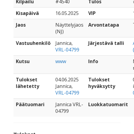
Kilpailu
#4540
Tulos
Kisapäivä
16.05.2025
VIP
Jaos
Näyttelyjaos
Arvontatapa
(NJ)
Vastuuhenkilö
Jannica,
Järjestävä talli
VRL-04799
Kutsu
www
Info
Tulokset
04.06.2025
Tulokset
lähetetty
Jannica,
hyväksytty
VRL-04799
Päätuomari
Jannica VRL-
Luokkatuomarit
04799