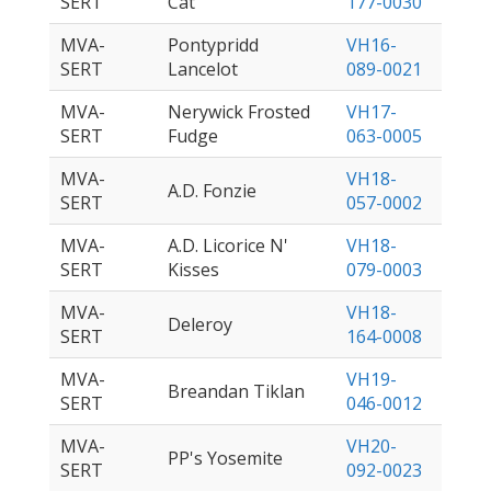
SERT
Cat
177-0030
MVA-
Pontypridd
VH16-
SERT
Lancelot
089-0021
MVA-
Nerywick Frosted
VH17-
SERT
Fudge
063-0005
MVA-
VH18-
A.D. Fonzie
SERT
057-0002
MVA-
A.D. Licorice N'
VH18-
SERT
Kisses
079-0003
MVA-
VH18-
Deleroy
SERT
164-0008
MVA-
VH19-
Breandan Tiklan
SERT
046-0012
MVA-
VH20-
PP's Yosemite
SERT
092-0023