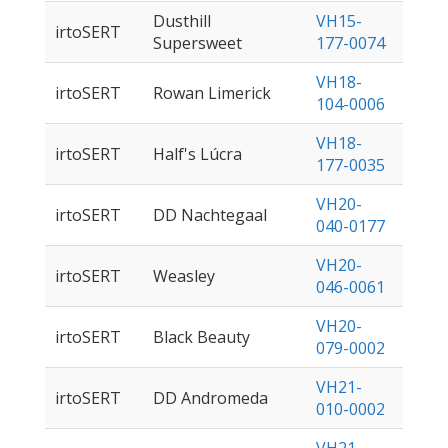
Dusthill
VH15-
irtoSERT
Supersweet
177-0074
VH18-
irtoSERT
Rowan Limerick
104-0006
VH18-
irtoSERT
Half's Lúcra
177-0035
VH20-
irtoSERT
DD Nachtegaal
040-0177
VH20-
irtoSERT
Weasley
046-0061
VH20-
irtoSERT
Black Beauty
079-0002
VH21-
irtoSERT
DD Andromeda
010-0002