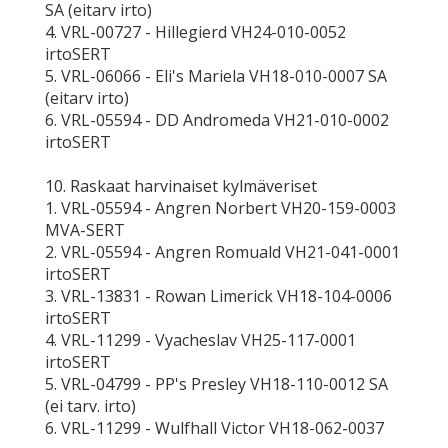
SA (eitarv irto)
4. VRL-00727 - Hillegierd VH24-010-0052
irtoSERT
5. VRL-06066 - Eli's Mariela VH18-010-0007 SA
(eitarv irto)
6. VRL-05594 - DD Andromeda VH21-010-0002
irtoSERT
10. Raskaat harvinaiset kylmäveriset
1. VRL-05594 - Angren Norbert VH20-159-0003
MVA-SERT
2. VRL-05594 - Angren Romuald VH21-041-0001
irtoSERT
3. VRL-13831 - Rowan Limerick VH18-104-0006
irtoSERT
4. VRL-11299 - Vyacheslav VH25-117-0001
irtoSERT
5. VRL-04799 - PP's Presley VH18-110-0012 SA
(ei tarv. irto)
6. VRL-11299 - Wulfhall Victor VH18-062-0037