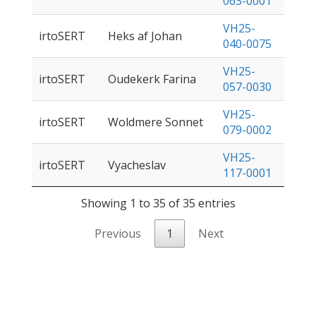
063-0001
VH25-
irtoSERT
Heks af Johan
040-0075
VH25-
irtoSERT
Oudekerk Farina
057-0030
VH25-
irtoSERT
Woldmere Sonnet
079-0002
VH25-
irtoSERT
Vyacheslav
117-0001
Showing 1 to 35 of 35 entries
Previous
1
Next