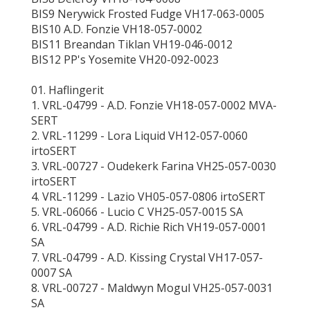
BIS9 Nerywick Frosted Fudge VH17-063-0005
BIS10 A.D. Fonzie VH18-057-0002
BIS11 Breandan Tiklan VH19-046-0012
BIS12 PP's Yosemite VH20-092-0023
01. Haflingerit
1. VRL-04799 - A.D. Fonzie VH18-057-0002 MVA-
SERT
2. VRL-11299 - Lora Liquid VH12-057-0060
irtoSERT
3. VRL-00727 - Oudekerk Farina VH25-057-0030
irtoSERT
4. VRL-11299 - Lazio VH05-057-0806 irtoSERT
5. VRL-06066 - Lucio C VH25-057-0015 SA
6. VRL-04799 - A.D. Richie Rich VH19-057-0001
SA
7. VRL-04799 - A.D. Kissing Crystal VH17-057-
0007 SA
8. VRL-00727 - Maldwyn Mogul VH25-057-0031
SA