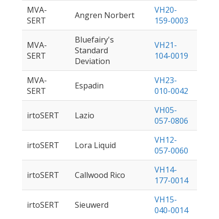
MVA-
VH20-
Angren Norbert
SERT
159-0003
Bluefairy's
MVA-
VH21-
Standard
SERT
104-0019
Deviation
MVA-
VH23-
Espadin
SERT
010-0042
VH05-
irtoSERT
Lazio
057-0806
VH12-
irtoSERT
Lora Liquid
057-0060
VH14-
irtoSERT
Callwood Rico
177-0014
VH15-
irtoSERT
Sieuwerd
040-0014