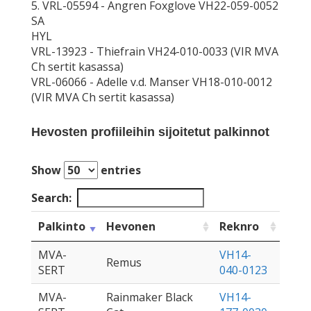
5. VRL-05594 - Angren Foxglove VH22-059-0052
SA
HYL
VRL-13923 - Thiefrain VH24-010-0033 (VIR MVA
Ch sertit kasassa)
VRL-06066 - Adelle v.d. Manser VH18-010-0012
(VIR MVA Ch sertit kasassa)
Hevosten profiileihin sijoitetut palkinnot
Show
entries
Search:
Palkinto
Hevonen
Reknro
MVA-
VH14-
Remus
SERT
040-0123
MVA-
Rainmaker Black
VH14-