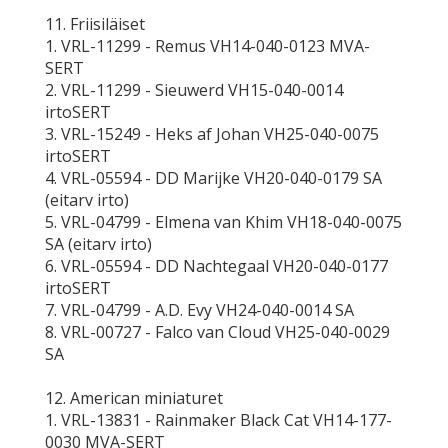
11. Friisiläiset
1. VRL-11299 - Remus VH14-040-0123 MVA-
SERT
2. VRL-11299 - Sieuwerd VH15-040-0014
irtoSERT
3. VRL-15249 - Heks af Johan VH25-040-0075
irtoSERT
4. VRL-05594 - DD Marijke VH20-040-0179 SA
(eitarv irto)
5. VRL-04799 - Elmena van Khim VH18-040-0075
SA (eitarv irto)
6. VRL-05594 - DD Nachtegaal VH20-040-0177
irtoSERT
7. VRL-04799 - A.D. Evy VH24-040-0014 SA
8. VRL-00727 - Falco van Cloud VH25-040-0029
SA
12. American miniaturet
1. VRL-13831 - Rainmaker Black Cat VH14-177-
0030 MVA-SERT