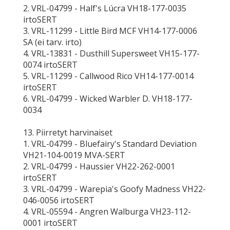
2. VRL-04799 - Half's Lúcra VH18-177-0035
irtoSERT
3. VRL-11299 - Little Bird MCF VH14-177-0006
SA (ei tarv. irto)
4. VRL-13831 - Dusthill Supersweet VH15-177-
0074 irtoSERT
5. VRL-11299 - Callwood Rico VH14-177-0014
irtoSERT
6. VRL-04799 - Wicked Warbler D. VH18-177-
0034
13. Piirretyt harvinaiset
1. VRL-04799 - Bluefairy's Standard Deviation
VH21-104-0019 MVA-SERT
2. VRL-04799 - Haussier VH22-262-0001
irtoSERT
3. VRL-04799 - Warepia's Goofy Madness VH22-
046-0056 irtoSERT
4. VRL-05594 - Angren Walburga VH23-112-
0001 irtoSERT