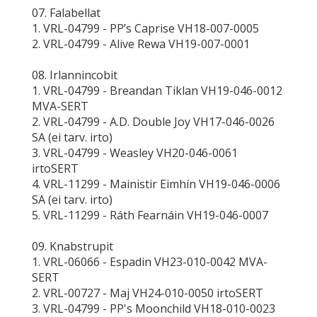
07. Falabellat
1. VRL-04799 - PP’s Caprise VH18-007-0005
2. VRL-04799 - Alive Rewa VH19-007-0001
08. Irlannincobit
1. VRL-04799 - Breandan Tiklan VH19-046-0012
MVA-SERT
2. VRL-04799 - A.D. Double Joy VH17-046-0026
SA (ei tarv. irto)
3. VRL-04799 - Weasley VH20-046-0061
irtoSERT
4. VRL-11299 - Mainistir Eimhín VH19-046-0006
SA (ei tarv. irto)
5. VRL-11299 - Ráth Fearnáin VH19-046-0007
09. Knabstrupit
1. VRL-06066 - Espadin VH23-010-0042 MVA-
SERT
2. VRL-00727 - Maj VH24-010-0050 irtoSERT
3. VRL-04799 - PP's Moonchild VH18-010-0023