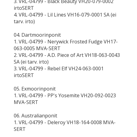
3. VRL-04799 - Black Beauty VH20-079-0002
irtoSERT
4. VRL-04799 - Lil Lines VH16-079-0001 SA (ei
tarv. irto)
04. Dartmoorinponit
1. VRL-04799 - Nerywick Frosted Fudge VH17-
063-0005 MVA-SERT
2. VRL-04799 - A.D. Piece of Art VH18-063-0043
SA (ei tarv. irto)
3. VRL-04799 - Rebel Elf VH24-063-0001
irtoSERT
05. Exmoorinponit
1. VRL-04799 - PP's Yosemite VH20-092-0023
MVA-SERT
06. Australianponit
1. VRL-04799 - Deleroy VH18-164-0008 MVA-
SERT