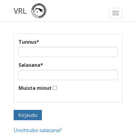
VRL
Toggle
navigati
Tunnus
*
Salasana
*
Muista minut
Unohtuiko salasana?