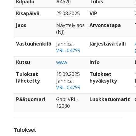
Kilpailu
#4620
Tulos
Kisapäivä
25.08.2025
VIP
Jaos
Näyttelyjaos
Arvontatapa
(NJ)
Vastuuhenkilö
Jannica,
Järjestävä talli
VRL-04799
Kutsu
www
Info
Tulokset
15.09.2025
Tulokset
lähetetty
Jannica,
hyväksytty
VRL-04799
Päätuomari
Gabi VRL-
Luokkatuomarit
12080
Tulokset