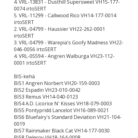
4. VRL-13831 - Dusthill Supersweet VH15-177-
0074 irtoSERT
5. VRL-11299 - Callwood Rico VH14-177-0014
irtoSERT
2. VRL-04799 - Haussier VH22-262-0001
irtoSERT
3. VRL-04799 - Warepia's Goofy Madness VH22-
046-0056 irtoSERT
4. VRL-05594 - Angren Walburga VH23-112-
0001 irtoSERT
BIS-kehä
BIS1 Angren Norbert VH20-159-0003
BIS2 Espadin VH23-010-0042
BIS3 Remus VH14-040-0123
BIS4 A.D. Licorice N' Kisses VH18-079-0003
BIS5 Pontypridd Lancelot VH16-089-0021
BIS6 Bluefairy's Standard Deviation VH21-104-
0019
BIS7 Rainmaker Black Cat VH14-177-0030
BIS8 Deleroy VH18-164-0008