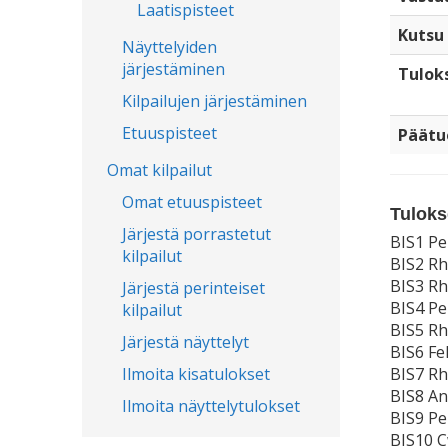
Laatispisteet
Kutsu
Näyttelyiden
järjestäminen
Tulok
Kilpailujen järjestäminen
Etuuspisteet
Päätu
Omat kilpailut
Omat etuuspisteet
Tuloks
Järjestä porrastetut
BIS1 Pe
kilpailut
BIS2 Rh
BIS3 R
Järjestä perinteiset
BIS4 Pe
kilpailut
BIS5 Rh
Järjestä näyttelyt
BIS6 Fe
Ilmoita kisatulokset
BIS7 R
BIS8 An
Ilmoita näyttelytulokset
BIS9 P
BIS10 