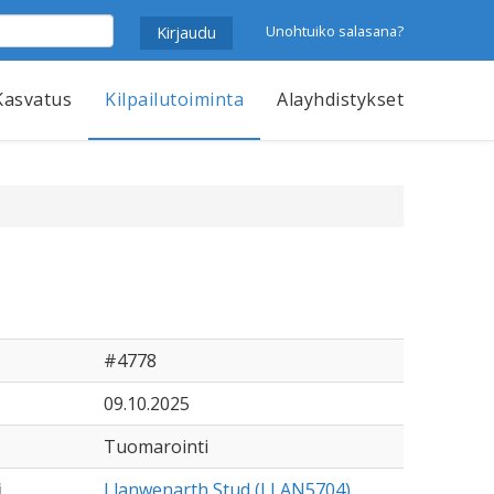
Unohtuiko salasana?
Kasvatus
Kilpailutoiminta
Alayhdistykset
#4778
09.10.2025
Tuomarointi
i
Llanwenarth Stud (LLAN5704)