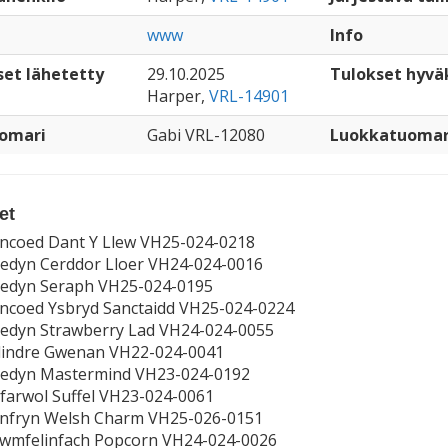
www
Info
set lähetetty
29.10.2025
Tulokset hyvä
Harper,
VRL-14901
omari
Gabi VRL-12080
Luokkatuomar
et
ncoed Dant Y Llew VH25-024-0218
edyn Cerddor Lloer VH24-024-0016
hedyn Seraph VH25-024-0195
ncoed Ysbryd Sanctaidd VH25-024-0224
edyn Strawberry Lad VH24-024-0055
lindre Gwenan VH22-024-0041
hedyn Mastermind VH23-024-0192
farwol Suffel VH23-024-0061
enfryn Welsh Charm VH25-026-0151
Cwmfelinfach Popcorn VH24-024-0026