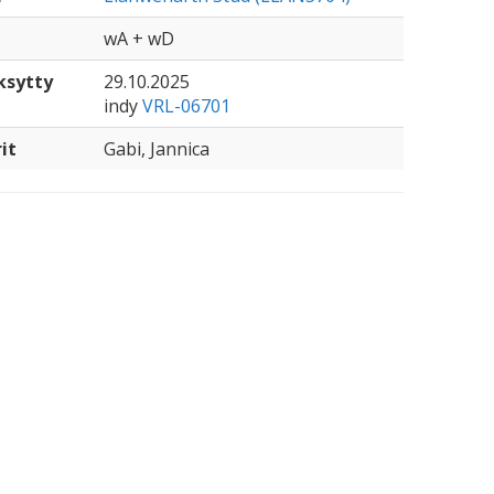
wA + wD
ksytty
29.10.2025
indy
VRL-06701
it
Gabi, Jannica