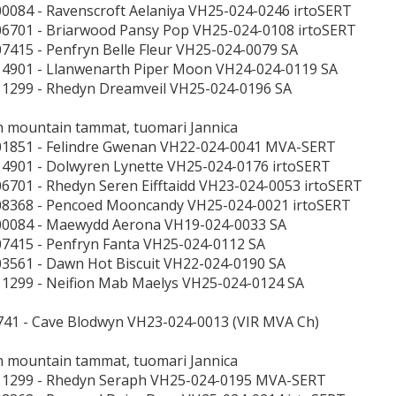
00084 - Ravenscroft Aelaniya VH25-024-0246 irtoSERT
06701 - Briarwood Pansy Pop VH25-024-0108 irtoSERT
07415 - Penfryn Belle Fleur VH25-024-0079 SA
14901 - Llanwenarth Piper Moon VH24-024-0119 SA
11299 - Rhedyn Dreamveil VH25-024-0196 SA
h mountain tammat, tuomari Jannica
01851 - Felindre Gwenan VH22-024-0041 MVA-SERT
14901 - Dolwyren Lynette VH25-024-0176 irtoSERT
06701 - Rhedyn Seren Eifftaidd VH23-024-0053 irtoSERT
08368 - Pencoed Mooncandy VH25-024-0021 irtoSERT
00084 - Maewydd Aerona VH19-024-0033 SA
07415 - Penfryn Fanta VH25-024-0112 SA
03561 - Dawn Hot Biscuit VH22-024-0190 SA
11299 - Neifion Mab Maelys VH25-024-0124 SA
41 - Cave Blodwyn VH23-024-0013 (VIR MVA Ch)
h mountain tammat, tuomari Jannica
-11299 - Rhedyn Seraph VH25-024-0195 MVA-SERT