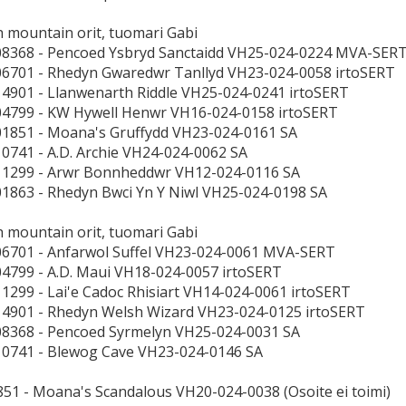
h mountain orit, tuomari Gabi
08368 - Pencoed Ysbryd Sanctaidd VH25-024-0224 MVA-SER
06701 - Rhedyn Gwaredwr Tanllyd VH23-024-0058 irtoSERT
14901 - Llanwenarth Riddle VH25-024-0241 irtoSERT
04799 - KW Hywell Henwr VH16-024-0158 irtoSERT
01851 - Moana's Gruffydd VH23-024-0161 SA
10741 - A.D. Archie VH24-024-0062 SA
11299 - Arwr Bonnheddwr VH12-024-0116 SA
01863 - Rhedyn Bwci Yn Y Niwl VH25-024-0198 SA
h mountain orit, tuomari Gabi
06701 - Anfarwol Suffel VH23-024-0061 MVA-SERT
04799 - A.D. Maui VH18-024-0057 irtoSERT
11299 - Lai'e Cadoc Rhisiart VH14-024-0061 irtoSERT
14901 - Rhedyn Welsh Wizard VH23-024-0125 irtoSERT
08368 - Pencoed Syrmelyn VH25-024-0031 SA
10741 - Blewog Cave VH23-024-0146 SA
51 - Moana's Scandalous VH20-024-0038 (Osoite ei toimi)