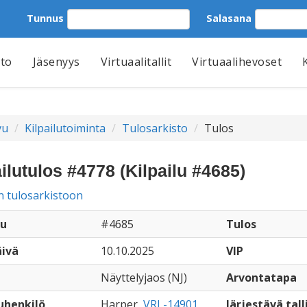
Tunnus
Salasana
tto
Jäsenyys
Virtuaalitallit
Virtuaalihevoset
vu
Kilpailutoiminta
Tulosarkisto
Tulos
ilutulos #4778 (Kilpailu #4685)
n tulosarkistoon
lu
#4685
Tulos
äivä
10.10.2025
VIP
Näyttelyjaos (NJ)
Arvontatapa
uhenkilö
Harper,
VRL-14901
Järjestävä tall