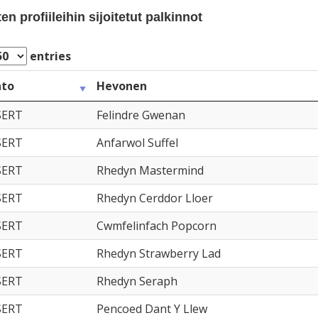
n profiileihin sijoitetut palkinnot
entries
nto
Hevonen
SERT
Felindre Gwenan
SERT
Anfarwol Suffel
SERT
Rhedyn Mastermind
SERT
Rhedyn Cerddor Lloer
SERT
Cwmfelinfach Popcorn
SERT
Rhedyn Strawberry Lad
SERT
Rhedyn Seraph
SERT
Pencoed Dant Y Llew