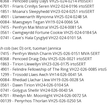
08368 - Pencoed Daisy Days VH25-024-0214 irtoSERT
06701 - Friaris Crinllys Seren VH22-024-0196 irtoSERT
01851 - Moana's Sleepyhedd VH23-024-0251 irtoSERT
14901 - Llanwenarth Wynonna VH25-024-0248 SA
-00084 - Maesgwyn Tegan VH19-024-0066 SA
07415 - Penfryn Mai Mistral VH25-024-0081 SA
03561 - Cwmgwyrdd Fortune Cookie VH25-024-0184 SA
10741 - Cave's Hala Cysglyd VH22-024-0101 SA
h cob (sec D) orit, tuomari Jannica
-07415 - Penfryn Welsh Charm VH25-026-0151 MVA-SERT
08368 - Pencoed Draig Ddu VH25-026-0021 irtoSERT
01863 - Tirion Llewellyn VH23-026-0175 irtoSERT
14901 - Felindre Fellowship of The Ring VH22-026-0085 irto
11299 - Trosodd Llaes Awch VH14-026-0041 SA
00084 - Rhediad Llachar Llew VH19-026-0028 SA
03561 - Dawn Tirion VH24-026-0104 SA
10741 - Golygus Shellir VH24-026-0043 SA
06701 - Rhedyn Mr. Moonlight VH24-026-0072 SA
-00139 - Penyrhos Thorlan VH25-026-0250 SA