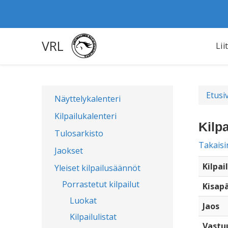
VRL
Lii
Etusi
Näyttelykalenteri
Kilpailukalenteri
Kilpa
Tulosarkisto
Takaisi
Jaokset
Kilpai
Yleiset kilpailusäännöt
Porrastetut kilpailut
Kisap
Luokat
Jaos
Kilpailulistat
Vastu