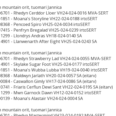
h mountain orit, tuomari Jannica
06701 - Rhedyn Cerddor Lloer VH24-024-0016 MVA-SERT
01851 - Moana's Storyline VH22-024-0188 irtoSERT
08368 - Pencoed Spiro VH25-024-0034 irtoSERT
07415 - Penfryn Bregalad VH25-024-0239 irtoSERT
11299 - Llondrys Andras VH18-024-0140 SA
14901 - Llanwenarth After Eight VH25-024-0243 SA
h mountain orit, tuomari Jannica
06701 - Rhedyn Strawberry Lad VH24-024-0055 MVA-SERT
14901 - Skylake Sugar Foot VH25-024-0177 irtoSERT
01851 - Moana's Wubba Lubba VH19-024-0040 irtoSERT
08368 - Maldwyn Jarlath VH20-024-0057 SA (eitarv)
00084 - Caswallon Gimly VH17-024-0086 SA (eitarv)
10741 - Friaris Cerflun Dewi Sant VH22-024-0195 SA (eitarv)
11299 - Mwn Garnock Dawn VH12-024-0152 irtoSERT
00139 - Moana's Alastair VH24-024-0004 SA
h mountain orit, tuomari Jannica
-06701 - Rhedyn Mastermind VH23-024-0192 MVA-SERT