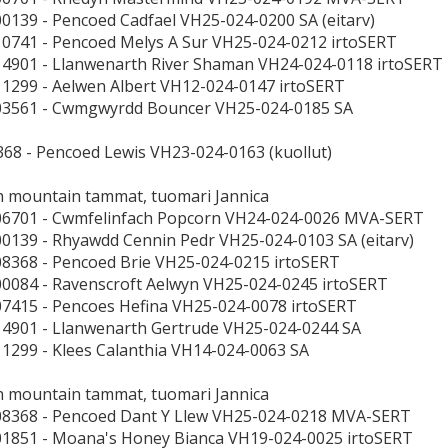
00139 - Pencoed Cadfael VH25-024-0200 SA (eitarv)
10741 - Pencoed Melys A Sur VH25-024-0212 irtoSERT
14901 - Llanwenarth River Shaman VH24-024-0118 irtoSERT
11299 - Aelwen Albert VH12-024-0147 irtoSERT
-03561 - Cwmgwyrdd Bouncer VH25-024-0185 SA
68 - Pencoed Lewis VH23-024-0163 (kuollut)
h mountain tammat, tuomari Jannica
06701 - Cwmfelinfach Popcorn VH24-024-0026 MVA-SERT
00139 - Rhyawdd Cennin Pedr VH25-024-0103 SA (eitarv)
08368 - Pencoed Brie VH25-024-0215 irtoSERT
00084 - Ravenscroft Aelwyn VH25-024-0245 irtoSERT
07415 - Pencoes Hefina VH25-024-0078 irtoSERT
14901 - Llanwenarth Gertrude VH25-024-0244 SA
11299 - Klees Calanthia VH14-024-0063 SA
h mountain tammat, tuomari Jannica
08368 - Pencoed Dant Y Llew VH25-024-0218 MVA-SERT
01851 - Moana's Honey Bianca VH19-024-0025 irtoSERT