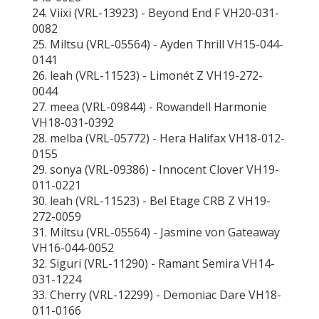
24. Viixi (VRL-13923) - Beyond End F VH20-031-
0082
25. Miltsu (VRL-05564) - Ayden Thrill VH15-044-
0141
26. leah (VRL-11523) - Limonét Z VH19-272-
0044
27. meea (VRL-09844) - Rowandell Harmonie
VH18-031-0392
28. melba (VRL-05772) - Hera Halifax VH18-012-
0155
29. sonya (VRL-09386) - Innocent Clover VH19-
011-0221
30. leah (VRL-11523) - Bel Etage CRB Z VH19-
272-0059
31. Miltsu (VRL-05564) - Jasmine von Gateaway
VH16-044-0052
32. Siguri (VRL-11290) - Ramant Semira VH14-
031-1224
33. Cherry (VRL-12299) - Demoniac Dare VH18-
011-0166