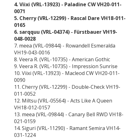
4. Viixi (VRL-13923) - Paladine CW VH20-011-
0071
5. Cherry (VRL-12299) - Rascal Dare VH18-011-
0165
6. sarqquu (VRL-04374) - Fürstbauer VH19-
048-0028
7. meea (VRL-09844) - Rowandell Esmeralda
VH19-043-0016
8. Veera R. (VRL-10735) - American Gothic
9. Veera R. (VRL-10735) - Impression Sunrise
10. Viixi (VRL-13923) - Macleod CW VH20-011-
0090
11. Cherry (VRL-12299) - Double-Check VH19-
011-0052
12. Miltsu (VRL-05564) - Acts Like A Queen
VH18-012-0157
13. meea (VRL-09844) - Canary Bell RWD VH18-
021-0159
14. Siguri (VRL-11290) - Ramant Semira VH14-
031-1224