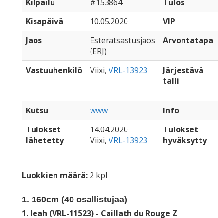
Kilpailu
#153864
Tulos
Kisapäivä
10.05.2020
VIP
Jaos
Esteratsastusjaos
Arvontatapa
(ERJ)
Vastuuhenkilö
Viixi,
VRL-13923
Järjestävä
talli
Kutsu
www
Info
Tulokset
14.04.2020
Tulokset
lähetetty
Viixi,
VRL-13923
hyväksytty
Luokkien määrä:
2 kpl
1. 160cm (
40
osallistujaa)
1. leah (VRL-11523) - Caillath du Rouge Z