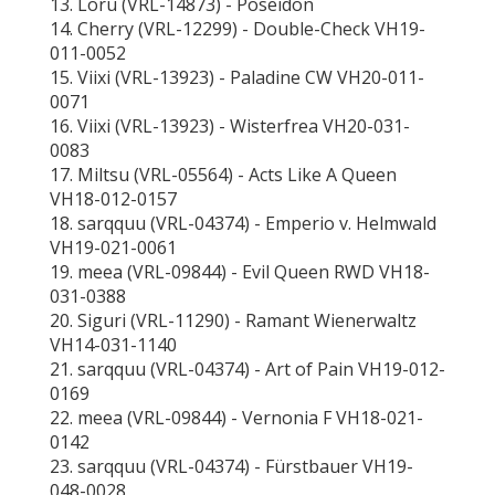
13. Loru (VRL-14873) - Poseidon
14. Cherry (VRL-12299) - Double-Check VH19-
011-0052
15. Viixi (VRL-13923) - Paladine CW VH20-011-
0071
16. Viixi (VRL-13923) - Wisterfrea VH20-031-
0083
17. Miltsu (VRL-05564) - Acts Like A Queen
VH18-012-0157
18. sarqquu (VRL-04374) - Emperio v. Helmwald
VH19-021-0061
19. meea (VRL-09844) - Evil Queen RWD VH18-
031-0388
20. Siguri (VRL-11290) - Ramant Wienerwaltz
VH14-031-1140
21. sarqquu (VRL-04374) - Art of Pain VH19-012-
0169
22. meea (VRL-09844) - Vernonia F VH18-021-
0142
23. sarqquu (VRL-04374) - Fürstbauer VH19-
048-0028