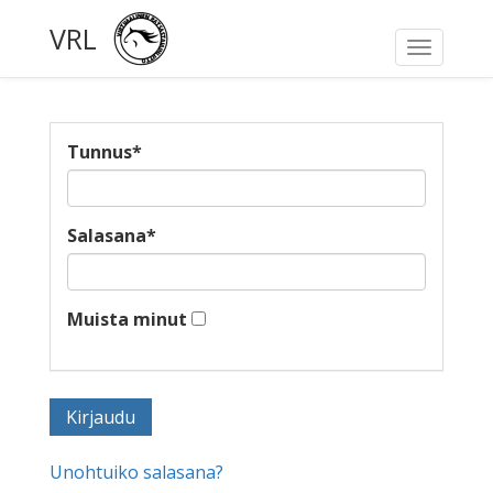
VRL
Toggle
navigati
Tunnus
*
Salasana
*
Muista minut
Unohtuiko salasana?