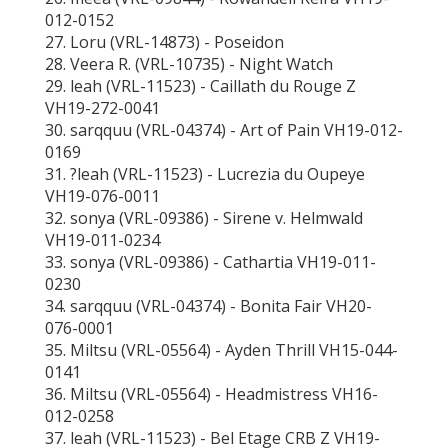
012-0152
27. Loru (VRL-14873) - Poseidon
28. Veera R. (VRL-10735) - Night Watch
29. leah (VRL-11523) - Caillath du Rouge Z
VH19-272-0041
30. sarqquu (VRL-04374) - Art of Pain VH19-012-
0169
31. ?leah (VRL-11523) - Lucrezia du Oupeye
VH19-076-0011
32. sonya (VRL-09386) - Sirene v. Helmwald
VH19-011-0234
33. sonya (VRL-09386) - Cathartia VH19-011-
0230
34. sarqquu (VRL-04374) - Bonita Fair VH20-
076-0001
35. Miltsu (VRL-05564) - Ayden Thrill VH15-044-
0141
36. Miltsu (VRL-05564) - Headmistress VH16-
012-0258
37. leah (VRL-11523) - Bel Etage CRB Z VH19-