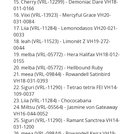
15. Cherry (VRL-12299) - Demoniac Dare VH18-
011-0166
16. Viixi (VRL-13923) - Mercyful Grace VH20-
031-0084
17. Liia (VRL-11284) - Lemonodasos VH20-021-
0033
18. leah (VRL-11523) - Limonét Z VH19-272-
0044
19. melba (VRL-05772) - Hera Halifax VH18-012-
0155
20. melba (VRL-05772) - Hellbound Ruby
21. meea (VRL-09844) - Rowandell Satinbird
VH18-031-0393
22. Siguri (VRL-11290) - Tetrao tetrix FEI VH14-
109-0037
23. Liia (VRL-11284) - Chococabana
24. Miltsu (VRL-05564) - Jasmine von Gateaway
VH16-044-0052
25. Siguri (VRL-11290) - Ramant Sanctrea VH14-
031-1200
26. meea (VRL-09844) - Rowandell Keira VH19-