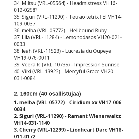
34. Miltsu (VRL-05564) - Headmistress VH16-
012-0258?
35. Siguri (VRL-11290) - Tetrao tetrix FEI VH14-
109-0037
36. melba (VRL-05772) - Hellbound Ruby
37. Liia (VRL-11284) - Lemonodasos VH20-021-
0033
38. leah (VRL-11523) - Lucrezia du Oupeye
VH19-076-0011
39. Veera R. (VRL-10735) - Impression Sunrise
40. Viixi (VRL-13923) - Mercyful Grace VH20-
031-0084
2. 160cm (
40
osallistujaa)
1. melba (VRL-05772) - Ciridium xx VH17-006-
0034
2. Siguri (VRL-11290) - Ramant Wienerwaltz
VH14-031-1140
3. Cherry (VRL-12299) - Lionheart Dare VH18-
011-0172