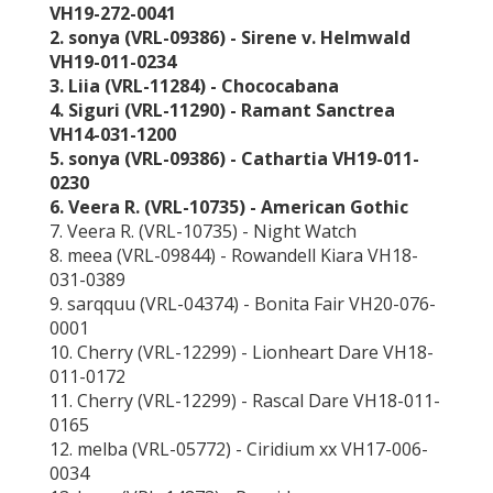
VH19-272-0041
2. sonya (VRL-09386) - Sirene v. Helmwald
VH19-011-0234
3. Liia (VRL-11284) - Chococabana
4. Siguri (VRL-11290) - Ramant Sanctrea
VH14-031-1200
5. sonya (VRL-09386) - Cathartia VH19-011-
0230
6. Veera R. (VRL-10735) - American Gothic
7. Veera R. (VRL-10735) - Night Watch
8. meea (VRL-09844) - Rowandell Kiara VH18-
031-0389
9. sarqquu (VRL-04374) - Bonita Fair VH20-076-
0001
10. Cherry (VRL-12299) - Lionheart Dare VH18-
011-0172
11. Cherry (VRL-12299) - Rascal Dare VH18-011-
0165
12. melba (VRL-05772) - Ciridium xx VH17-006-
0034