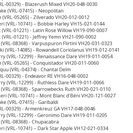
VRL-00329) - Blazerush Mixed VH20-048-0030
jake (VRL-07415) - Neopolitan
n (VRL-05265) - Zilverado VH20-012-0012
keri (VRL-10741) – Bobbie Harley VH15-021-0144
k (VRL-01221) - Latin Rose Willow VH19-090-0007
k (VRL-01221) - Jeffrey Yemn VH21-090-0002
a (VRL-08368) - Varpuspuron Flirtini VH20-031-0323
kki (VRL-14085) - Rowandell Coriolanus VH19-012-0141
rry (VRL-12299) - Renaissance Dare VH19-011-0054
n (VRL-05265) - Conquistador VH20-011-0060
qquu (VRL-04374) - Chantai Delm
VRL-00329) - Endeavor RE VH16-048-0002
rry (VRL-12299) - Ruthless Dare VH19-011-0066
a (VRL-08368) - Sparrowbecks Ruth VH20-021-0110
ikeri (VRL-10741) – Mont Blanc d'Béni VH20-121-0027
ake (VRL-07415) - Garibaldi
VRL-00329) - Armenkreuz GA VH17-048-0046
rry (VRL-12299) - Geronimo Dare VH19-011-0205
a (VRL-08368) - Chupacabra
keri (VRL-10741) – Dark Star Apple VH12-021-0334