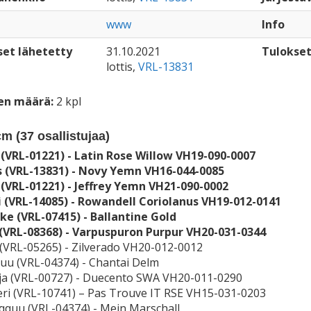
www
Info
set lähetetty
31.10.2021
Tulokset
lottis,
VRL-13831
en määrä:
2 kpl
cm (
37
osallistujaa)
 (VRL-01221) - Latin Rose Willow VH19-090-0007
is (VRL-13831) - Novy Yemn VH16-044-0085
 (VRL-01221) - Jeffrey Yemn VH21-090-0002
i (VRL-14085) - Rowandell Coriolanus VH19-012-0141
ake (VRL-07415) - Ballantine Gold
 (VRL-08368) - Varpuspuron Purpur VH20-031-0344
 (VRL-05265) - Zilverado VH20-012-0012
quu (VRL-04374) - Chantai Delm
aja (VRL-00727) - Duecento SWA VH20-011-0290
keri (VRL-10741) – Pas Trouve IT RSE VH15-031-0203
rqquu (VRL-04374) - Mein Marschall