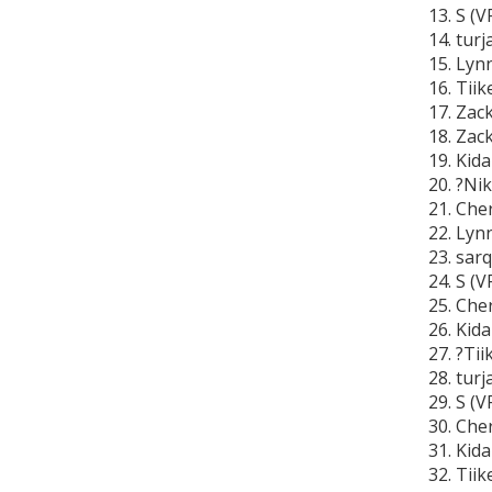
13. S (
14. tur
15. Lyn
16. Tii
17. Zac
18. Zac
19. Kid
20. ?Ni
21. Che
22. Lyn
23. sar
24. S (
25. Che
26. Kid
27. ?Ti
28. turj
29. S (
30. Che
31. Kid
32. Tii