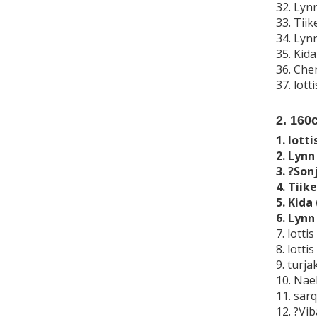
32. Lyn
33. Tii
34. Lyn
35. Kid
36. Che
37. lot
2. 160
1. lott
2. Lynn
3. ?Son
4. Tiik
5. Kida
6. Lynn
7. lott
8. lott
9. turj
10. Nae
11. sar
12. ?Vi