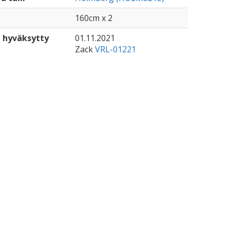
160cm x 2
 hyväksytty
01.11.2021
Zack
VRL-01221