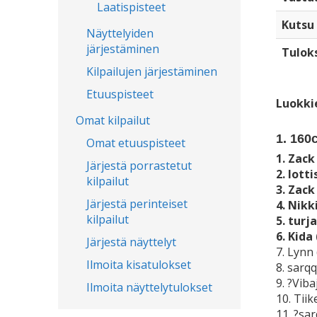
Laatispisteet
Kutsu
Näyttelyiden
järjestäminen
Tulok
Kilpailujen järjestäminen
Etuuspisteet
Luokki
Omat kilpailut
1. 160
Omat etuuspisteet
1. Zack
Järjestä porrastetut
2. lott
kilpailut
3. Zack
Järjestä perinteiset
4. Nikk
kilpailut
5. turj
6. Kida
Järjestä näyttelyt
7. Lynn
Ilmoita kisatulokset
8. sarq
9. ?Vib
Ilmoita näyttelytulokset
10. Tii
11. ?sa