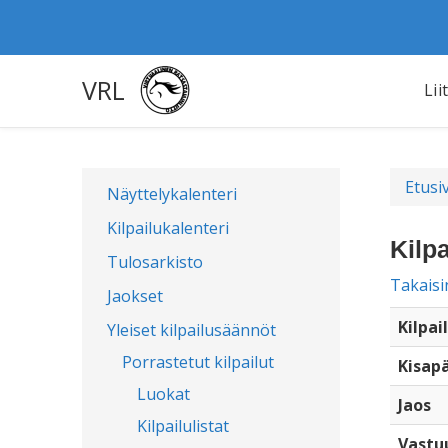
VRL
Lii
Etusi
Näyttelykalenteri
Kilpailukalenteri
Kilp
Tulosarkisto
Takaisi
Jaokset
Kilpai
Yleiset kilpailusäännöt
Porrastetut kilpailut
Kisap
Luokat
Jaos
Kilpailulistat
Vastu