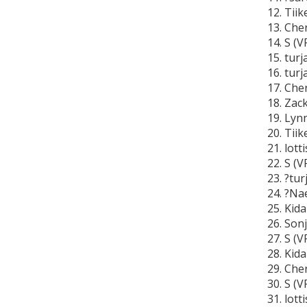
12. Tii
13. Che
14. S (
15. tur
16. tur
17. Che
18. Zac
19. Lyn
20. Tii
21. lot
22. S (
23. ?tur
24. ?Na
25. Kid
26. Son
27. S (
28. Kid
29. Che
30. S (
31. lot