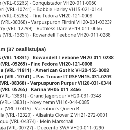
n (VRL-05265) - Conquistador VH20-011-0060
keri (VRL-10741) – Bobbie Harley VH15-021-0144
n (VRL-05265) - Fine Fedora VH20-121-0008
a (VRL-08368) - Varpuspuron Flirtini VH20-031-0323?
rry (VRL-12299) - Ruthless Dare VH19-011-0066
tis (VRL-13831) - Rowandell Teebone VH20-011-0288
cm (
37
osallistujaa)
is (VRL-13831) - Rowandell Teebone VH20-011-0288
 (VRL-05265) - Fine Fedora VH20-121-0008
ja (VRL-11911) - American Gothic VH20-155-0008
eri (VRL-10741) – Pas Trouve IT RSE VH15-031-0203
 (VRL-08368) - Varpuspuron Purpur VH20-031-0344
 (VRL-05265) - Karina VH06-011-3466
is (VRL-13831) - Grand Jägersour VH20-031-0348
is (VRL-13831) - Novy Yemn VH16-044-0085
ake (VRL-07415) - Valentino's Queen B
lla (VRL-12320) - Allsaints Clover Z VH21-272-0001
qquu (VRL-04374) - Mein Marschall
baja (VRL-00727) - Duecento SWA VH20-011-0290