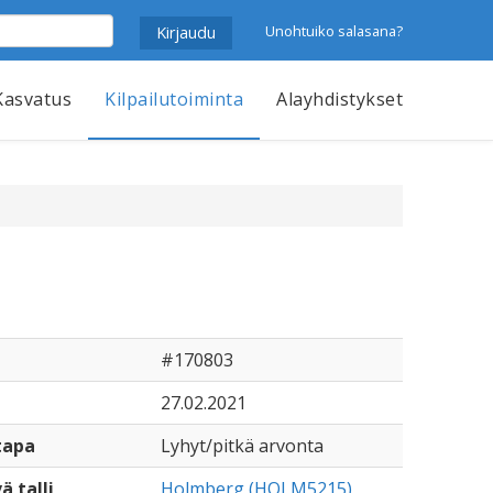
Unohtuiko salasana?
Kasvatus
Kilpailutoiminta
Alayhdistykset
#170803
27.02.2021
tapa
Lyhyt/pitkä arvonta
ä talli
Holmberg (HOLM5215)