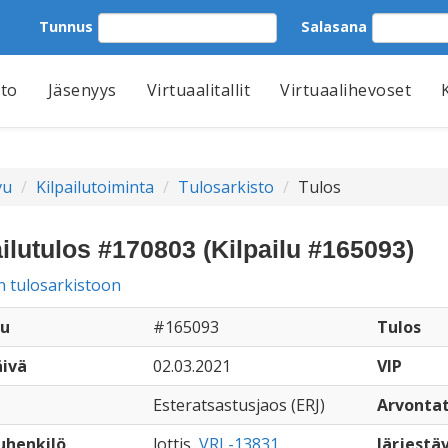
Tunnus
Salasana
tto
Jäsenyys
Virtuaalitallit
Virtuaalihevoset
vu
Kilpailutoiminta
Tulosarkisto
Tulos
ailutulos #170803 (Kilpailu #165093)
n tulosarkistoon
lu
#165093
Tulos
äivä
02.03.2021
VIP
Esteratsastusjaos (ERJ)
Arvonta
uhenkilö
lottis,
VRL-13831
Järjestäv