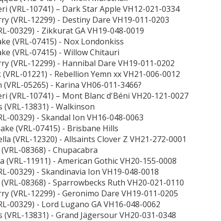
keri (VRL-10741) – Dark Star Apple VH12-021-0334
rry (VRL-12299) - Destiny Dare VH19-011-0203
VRL-00329) - Zikkurat GA VH19-048-0019
jake (VRL-07415) - Nox Londonkiss
jake (VRL-07415) - Willow Chitauri
rry (VRL-12299) - Hannibal Dare VH19-011-0202
k (VRL-01221) - Rebellion Yemn xx VH21-006-0012
n (VRL-05265) - Karina VH06-011-3466?
keri (VRL-10741) – Mont Blanc d'Béni VH20-121-0027
tis (VRL-13831) - Walkinson
VRL-00329) - Skandal Ion VH16-048-0063
jake (VRL-07415) - Brisbane Hills
ella (VRL-12320) - Allsaints Clover Z VH21-272-0001
a (VRL-08368) - Chupacabra
ja (VRL-11911) - American Gothic VH20-155-0008
VRL-00329) - Skandinavia Ion VH19-048-0018
a (VRL-08368) - Sparrowbecks Ruth VH20-021-0110
rry (VRL-12299) - Geronimo Dare VH19-011-0205
VRL-00329) - Lord Lugano GA VH16-048-0062
tis (VRL-13831) - Grand Jägersour VH20-031-0348