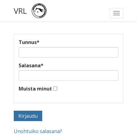
VRL
Toggle
navigati
Tunnus
*
Salasana
*
Muista minut
Unohtuiko salasana?