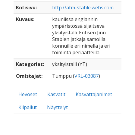
Kotisivu:
http://atm-stable.webs.com
Kuvaus:
kauniissa englannin
ympäristössä sijaitseva
yksityistalli. Entisen Jinn
Stablen jatkaja samoilla
konnuille eri nimellä ja eri
toiminta periaatteilla
Kategoriat:
yksityistalli (YT)
Omistajat:
Tumppu (
VRL-03087
)
Hevoset
Kasvatit
Kasvattajanimet
Kilpailut
Näyttelyt