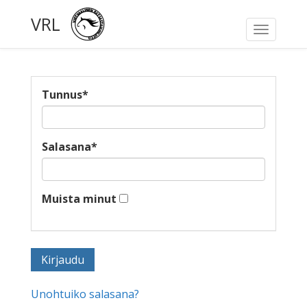
VRL
Toggle
navigati
Tunnus
*
Salasana
*
Muista minut
Unohtuiko salasana?