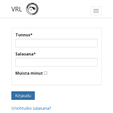
VRL
Toggle
navigati
Tunnus
*
Salasana
*
Muista minut
Unohtuiko salasana?