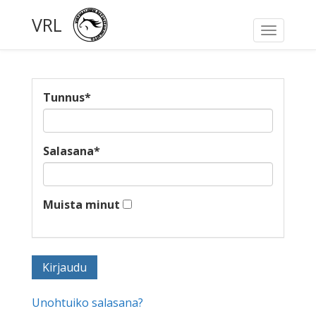
VRL
Toggle
navigati
Tunnus
*
Salasana
*
Muista minut
Unohtuiko salasana?