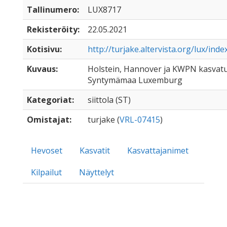
Tallinumero:
LUX8717
Rekisteröity:
22.05.2021
Kotisivu:
http://turjake.altervista.org/lux/inde
Kuvaus:
Holstein, Hannover ja KWPN kasvatu
Syntymämaa Luxemburg
Kategoriat:
siittola (ST)
Omistajat:
turjake (
VRL-07415
)
Hevoset
Kasvatit
Kasvattajanimet
Kilpailut
Näyttelyt