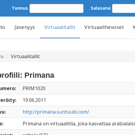
Tunnus
Salasana
tto
Jäsenyys
Virtuaalitallit
Virtuaalihevoset
vu
Virtuaalitallit
profiili: Primana
numero:
PRIM1020
eröity:
19.06.2011
vu:
http://primana.suntuubi.com/
s:
Primana on virtuaalitila, joka kasvattaa arabialais