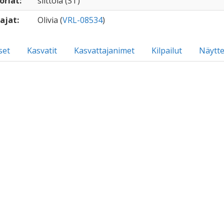
oriat:
siittola (ST)
ajat:
Olivia (
VRL-08534
)
set
Kasvatit
Kasvattajanimet
Kilpailut
Näytte