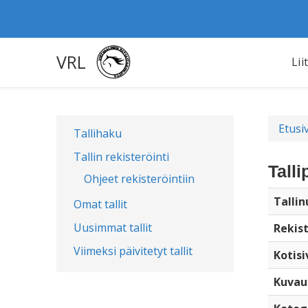
VRL
Lii
Etusi
Tallihaku
Tallin rekisteröinti
Talli
Ohjeet rekisteröintiin
Talli
Omat tallit
Uusimmat tallit
Rekist
Viimeksi päivitetyt tallit
Kotisi
Kuvau