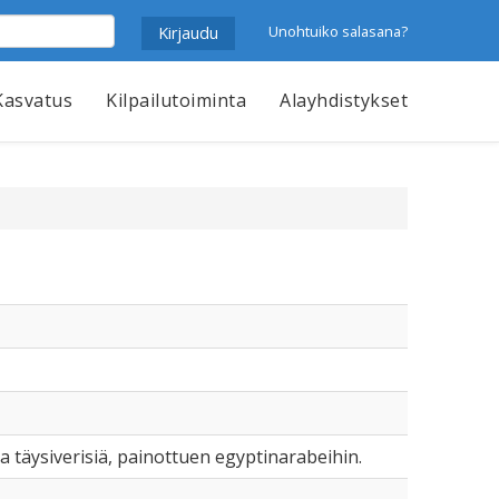
Unohtuiko salasana?
Kasvatus
Kilpailutoiminta
Alayhdistykset
ia täysiverisiä, painottuen egyptinarabeihin.