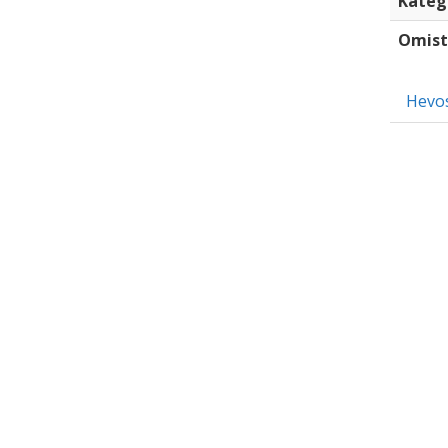
Kateg
Omist
Hevo