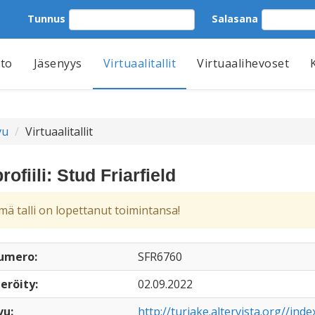
Tunnus
Salasana
tto
Jäsenyys
Virtuaalitallit
Virtuaalihevoset
vu
Virtuaalitallit
profiili: Stud Friarfield
ä talli on lopettanut toimintansa!
numero:
SFR6760
eröity:
02.09.2022
vu:
http://turjake.altervista.org//ind