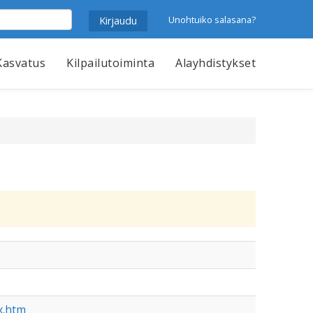
Unohtuiko salasana?
Kasvatus
Kilpailutoiminta
Alayhdistykset
ex.htm