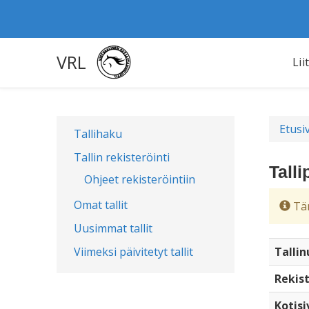
VRL
Lii
Etusi
Tallihaku
Tallin rekisteröinti
Talli
Ohjeet rekisteröintiin
Omat tallit
Täm
Uusimmat tallit
Viimeksi päivitetyt tallit
Talli
Rekist
Kotisi