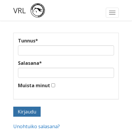
VRL
Toggle
navigati
Tunnus
*
Salasana
*
Muista minut
Unohtuiko salasana?