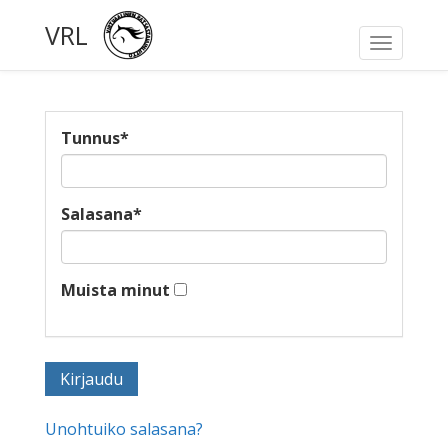
VRL
Toggle
navigati
Tunnus
*
Salasana
*
Muista minut
Unohtuiko salasana?