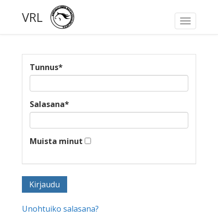
VRL
Toggle
navigati
Tunnus
*
Salasana
*
Muista minut
Unohtuiko salasana?