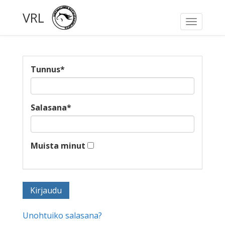
VRL
Toggle
navigati
Tunnus
*
Salasana
*
Muista minut
Unohtuiko salasana?