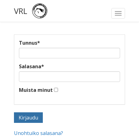
VRL
Toggle
navigati
Tunnus
*
Salasana
*
Muista minut
Unohtuiko salasana?