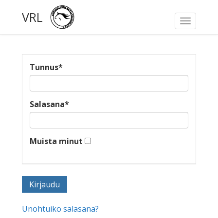
VRL
Toggle
navigati
Tunnus
*
Salasana
*
Muista minut
Unohtuiko salasana?