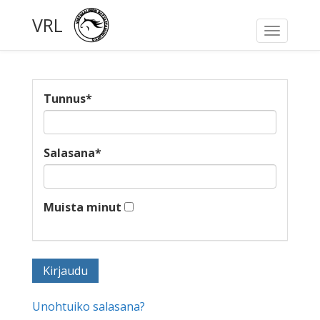
VRL
Toggle
navigati
Tunnus
*
Salasana
*
Muista minut
Unohtuiko salasana?