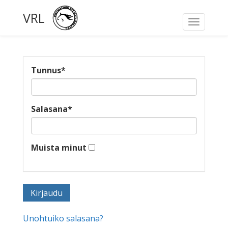
VRL
Toggle
navigati
Tunnus
*
Salasana
*
Muista minut
Unohtuiko salasana?