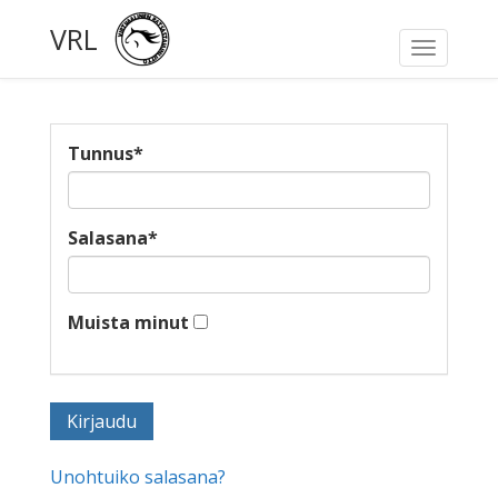
VRL
Toggle
navigati
Tunnus
*
Salasana
*
Muista minut
Unohtuiko salasana?