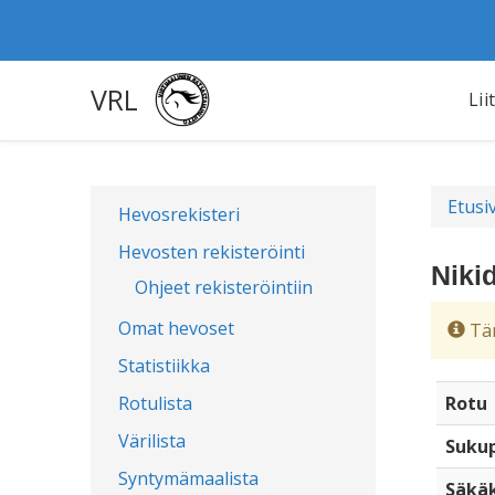
VRL
Lii
Etusi
Hevosrekisteri
Hevosten rekisteröinti
Niki
Ohjeet rekisteröintiin
Omat hevoset
Täm
Statistiikka
Rotulista
Rotu
Värilista
Sukup
Syntymämaalista
Säkä