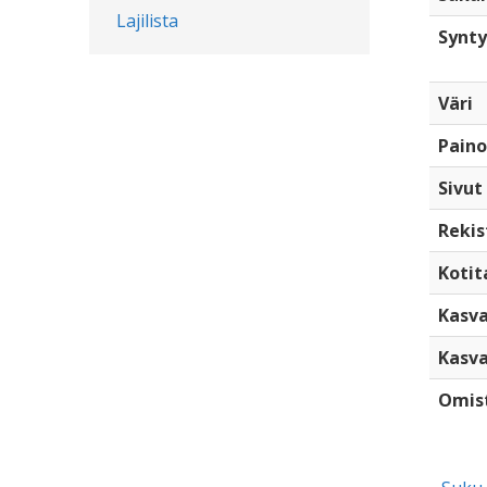
Lajilista
Synty
Väri
Paino
Sivut
Rekis
Kotita
Kasva
Kasva
Omis