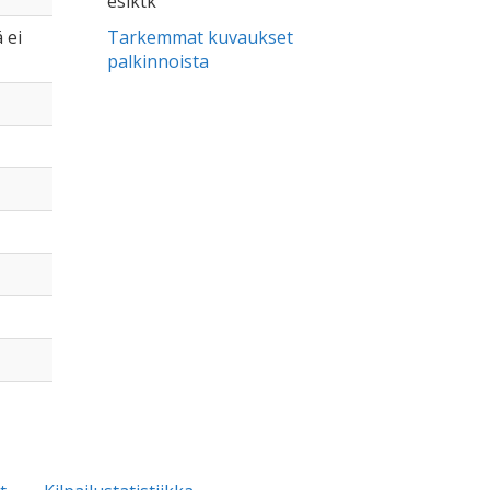
esiktk
 ei
Tarkemmat kuvaukset
palkinnoista