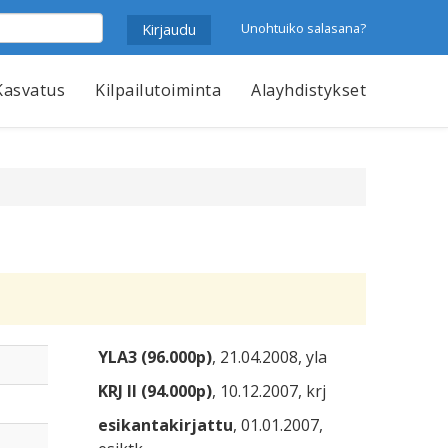
Unohtuiko salasana?
Kasvatus
Kilpailutoiminta
Alayhdistykset
YLA3 (96.000p)
, 21.04.2008, yla
KRJ II (94.000p)
, 10.12.2007, krj
esikantakirjattu
, 01.01.2007,