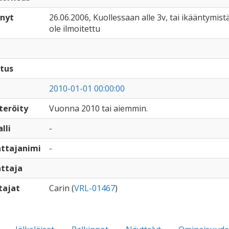
nyt
26.06.2006, Kuollessaan alle 3v, tai ikääntymistä
ole ilmoitettu
tus
2010-01-01 00:00:00
teröity
Vuonna 2010 tai aiemmin.
lli
-
ttajanimi
-
ttaja
tajat
Carin (
VRL-01467
)