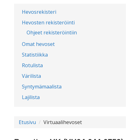
Hevosrekisteri
Hevosten rekisteröinti
Ohjeet rekisteröintiin
Omat hevoset
Statistiikka
Rotulista
Värilista
Syntymämaalista
Lajilista
Etusivu
Virtuaalihevoset