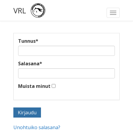
VRL
Toggle
navigati
Tunnus
*
Salasana
*
Muista minut
Unohtuiko salasana?