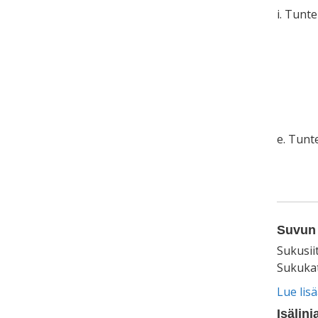
i. Tunt
e. Tun
Suvun 
Sukusii
Sukukat
Lue lis
Isälinj