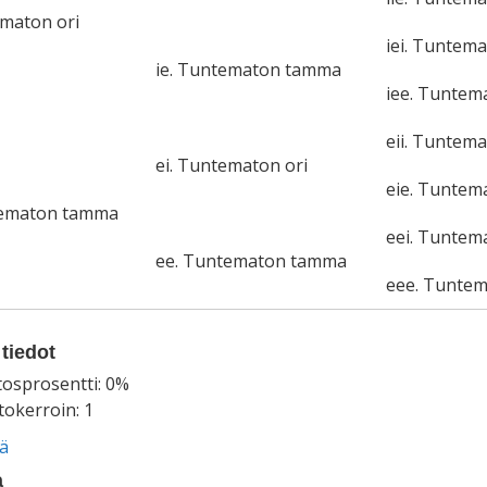
ematon ori
iei. Tuntema
ie. Tuntematon tamma
iee. Tunte
eii. Tuntema
ei. Tuntematon ori
eie. Tunte
tematon tamma
eei. Tuntem
ee. Tuntematon tamma
eee. Tunte
tiedot
tosprosentti: 0%
okerroin: 1
ää
a