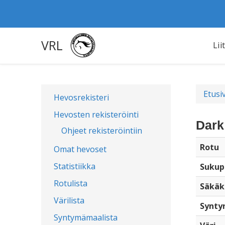
VRL
Lii
Etusi
Hevosrekisteri
Hevosten rekisteröinti
Dark
Ohjeet rekisteröintiin
Rotu
Omat hevoset
Statistiikka
Sukup
Rotulista
Säkäk
Värilista
Synty
Syntymämaalista