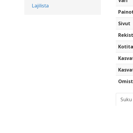
Väri
Lajilista
Paino
Sivut
Rekist
Kotita
Kasva
Kasva
Omist
Suku