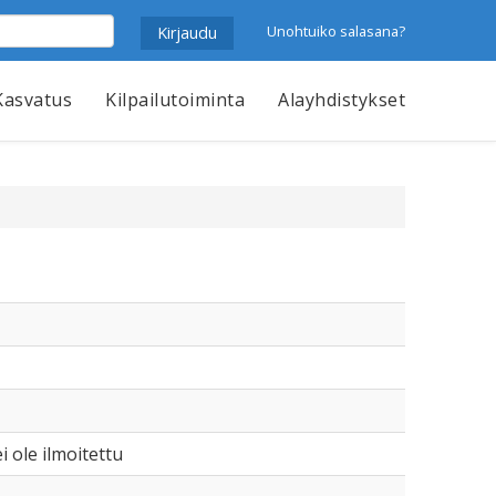
Unohtuiko salasana?
Kasvatus
Kilpailutoiminta
Alayhdistykset
i ole ilmoitettu