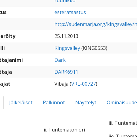
ruunikko
tus
esteratsastus
http://sudenmarja.org/kingsvalley/
eröity
25.11.2013
lli
Kingsvalley
(KING0553)
ttajanimi
Dark
ttaja
DARK6911
ajat
Vibaja (
VRL-00727
)
Jälkeläiset
Palkinnot
Näyttelyt
Ominaisuude
iii. Tuntema
ii. Tuntematon ori
iie. Tuntem