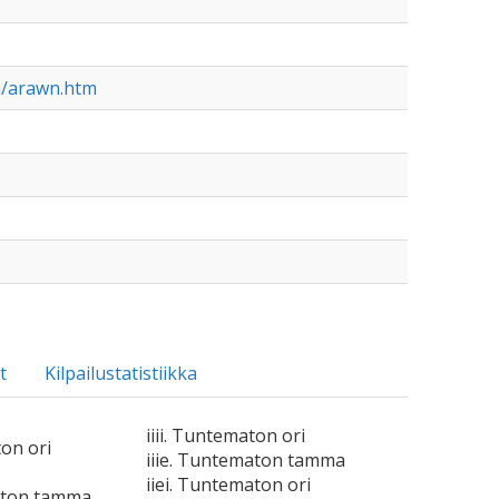
h/arawn.htm
t
Kilpailustatistiikka
iiii. Tuntematon ori
ton ori
iiie. Tuntematon tamma
iiei. Tuntematon ori
aton tamma