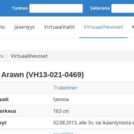
Tunnus
Salasana
tto
Jäsenyys
Virtuaalitallit
Virtuaalihevoset
vu
Virtuaalihevoset
 Arawn (VH13-021-0469)
Trakehner
uoli
tamma
orkeus
163 cm
nyt
02.08.2013, alle 3v, tai ikääntymistä e