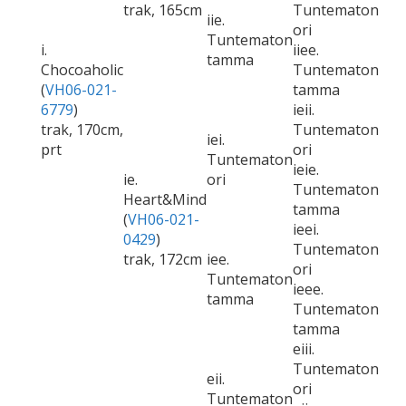
trak, 165cm
Tuntematon
iie.
ori
Tuntematon
i.
iiee.
tamma
Chocoaholic
Tuntematon
(
VH06-021-
tamma
6779
)
ieii.
trak, 170cm,
Tuntematon
iei.
prt
ori
Tuntematon
ieie.
ie.
ori
Tuntematon
Heart&Mind
tamma
(
VH06-021-
ieei.
0429
)
Tuntematon
trak, 172cm
iee.
ori
Tuntematon
ieee.
tamma
Tuntematon
tamma
eiii.
Tuntematon
eii.
ori
Tuntematon