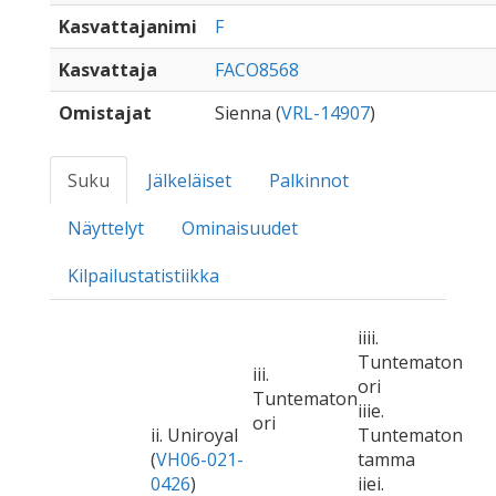
Kasvattajanimi
F
Kasvattaja
FACO8568
Omistajat
Sienna (
VRL-14907
)
Suku
Jälkeläiset
Palkinnot
Näyttelyt
Ominaisuudet
Kilpailustatistiikka
iiii.
Tuntematon
iii.
ori
Tuntematon
iiie.
ori
ii. Uniroyal
Tuntematon
(
VH06-021-
tamma
0426
)
iiei.