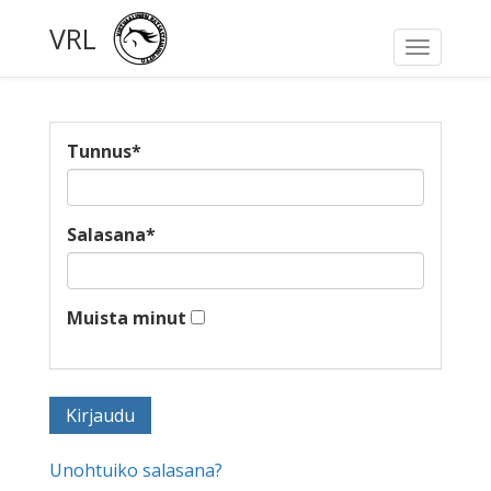
VRL
Toggle
navigati
Tunnus
*
Salasana
*
Muista minut
Unohtuiko salasana?