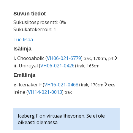
Suvun tiedot
Sukusiitosprosentti: 0%
Sukukatokerroin: 1
Lue lisää
Isälinja
i.
Chocoaholic (
VH06-021-6779
)
trak, 170cm, prt
ii.
Uniroyal (
VH06-021-0426
)
trak, 165cm
Emälinja
e.
Icenaker F (
VH16-021-0468
)
ee.
trak, 170cm
Iréne (
VH14-021-0013
)
trak
Iceberg F on virtuaalihevonen. Se ei ole
oikeasti olemassa.