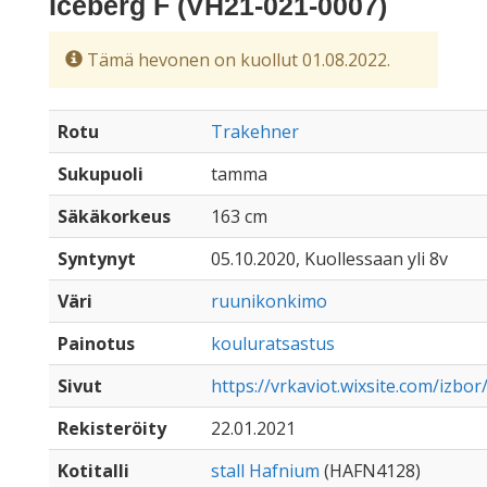
Iceberg F (VH21-021-0007)
Tämä hevonen on kuollut 01.08.2022.
Rotu
Trakehner
Sukupuoli
tamma
Säkäkorkeus
163 cm
Syntynyt
05.10.2020, Kuollessaan yli 8v
Väri
ruunikonkimo
Painotus
kouluratsastus
Sivut
https://vrkaviot.wixsite.com/izbo
Rekisteröity
22.01.2021
Kotitalli
stall Hafnium
(HAFN4128)