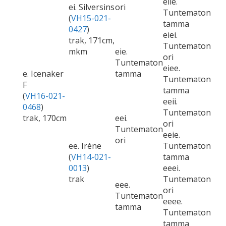
eiie.
ei. Silversins
ori
Tuntematon
(
VH15-021-
tamma
0427
)
eiei.
trak, 171cm,
Tuntematon
mkm
eie.
ori
Tuntematon
eiee.
e. Icenaker
tamma
Tuntematon
F
tamma
(
VH16-021-
eeii.
0468
)
Tuntematon
trak, 170cm
eei.
ori
Tuntematon
eeie.
ori
ee. Iréne
Tuntematon
(
VH14-021-
tamma
0013
)
eeei.
trak
Tuntematon
eee.
ori
Tuntematon
eeee.
tamma
Tuntematon
tamma