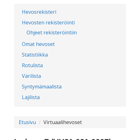
Hevosrekisteri
Hevosten rekisteröinti
Ohjeet rekisteröintiin
Omat hevoset
Statistiikka
Rotulista
Värilista
Syntymämaalista
Lajilista
Etusivu
Virtuaalihevoset