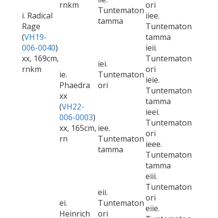
rnkm
ori
Tuntematon
i. Radical
iiee.
tamma
Rage
Tuntematon
(
VH19-
tamma
006-0040
)
ieii.
xx, 169cm,
Tuntematon
iei.
rnkm
ori
ie.
Tuntematon
ieie.
Phaedra
ori
Tuntematon
xx
tamma
(
VH22-
ieei.
006-0003
)
Tuntematon
xx, 165cm,
iee.
ori
rn
Tuntematon
ieee.
tamma
Tuntematon
tamma
eiii.
Tuntematon
eii.
ori
ei.
Tuntematon
eiie.
Heinrich
ori