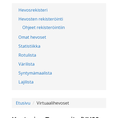
Hevosrekisteri
Hevosten rekisteröinti
Ohjeet rekisteröintiin
Omat hevoset
Statistiikka
Rotulista
Värilista
Syntymämaalista
Lajilista
Etusivu
Virtuaalihevoset