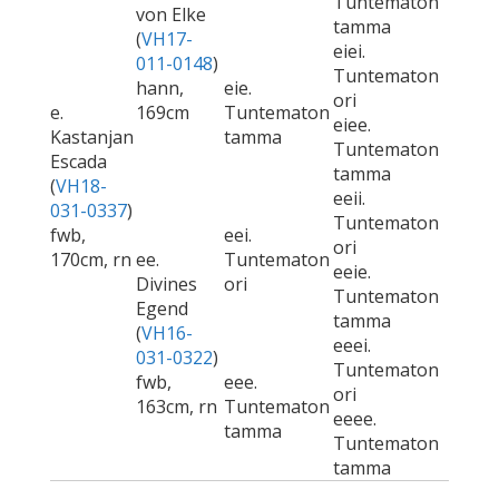
Tuntematon
von Elke
tamma
(
VH17-
eiei.
011-0148
)
Tuntematon
hann,
eie.
ori
e.
169cm
Tuntematon
eiee.
Kastanjan
tamma
Tuntematon
Escada
tamma
(
VH18-
eeii.
031-0337
)
Tuntematon
fwb,
eei.
ori
170cm, rn
ee.
Tuntematon
eeie.
Divines
ori
Tuntematon
Egend
tamma
(
VH16-
eeei.
031-0322
)
Tuntematon
fwb,
eee.
ori
163cm, rn
Tuntematon
eeee.
tamma
Tuntematon
tamma