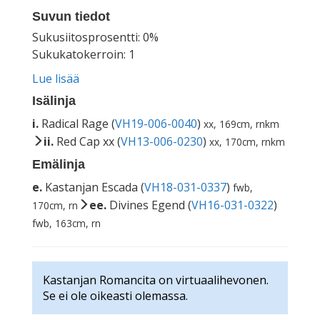
Suvun tiedot
Sukusiitosprosentti: 0%
Sukukatokerroin: 1
Lue lisää
Isälinja
i.
Radical Rage (
VH19-006-0040
)
xx, 169cm, rnkm
ii.
Red Cap xx (
VH13-006-0230
)
xx, 170cm, rnkm
Emälinja
e.
Kastanjan Escada (
VH18-031-0337
)
fwb,
ee.
Divines Egend (
VH16-031-0322
)
170cm, rn
fwb, 163cm, rn
Kastanjan Romancita on virtuaalihevonen.
Se ei ole oikeasti olemassa.