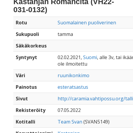
Kastanjan Romancita (VH22-
031-0132)
Rotu
Suomalainen puoliverinen
Sukupuoli
tamma
Säkäkorkeus
Syntynyt
02.02.2021,
Suomi
, alle 3v, tai ikä
ole ilmoitettu
Väri
ruunikonkimo
Painotus
esteratsastus
Sivut
http://caramia.vahtipossu.org/talli
Rekisteröity
07.05.2022
Kotitalli
Team Svan
(SVAN5149)