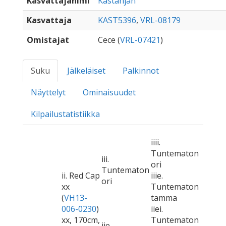
Kasvattajanimi
Kastanjan
Kasvattaja
KAST5396
,
VRL-08179
Omistajat
Cece (
VRL-07421
)
Suku
Jälkeläiset
Palkinnot
Näyttelyt
Ominaisuudet
Kilpailustatistiikka
iiii.
Tuntematon
iii.
ori
Tuntematon
ii. Red Cap
iiie.
ori
xx
Tuntematon
(
VH13-
tamma
006-0230
)
iiei.
xx, 170cm,
Tuntematon
iie.