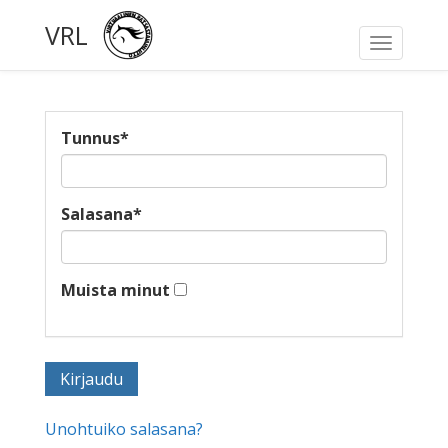
VRL
Toggle
navigati
Tunnus
*
Salasana
*
Muista minut
Unohtuiko salasana?