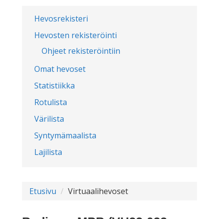
Hevosrekisteri
Hevosten rekisteröinti
Ohjeet rekisteröintiin
Omat hevoset
Statistiikka
Rotulista
Värilista
Syntymämaalista
Lajilista
Etusivu
Virtuaalihevoset