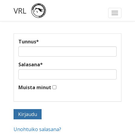
VRL
Toggle
navigati
Tunnus
*
Salasana
*
Muista minut
Unohtuiko salasana?