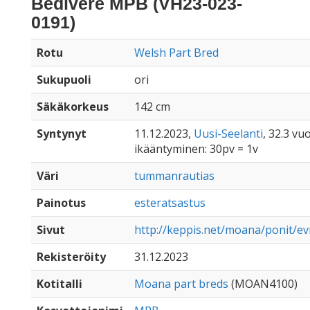
Bedivere MPB (VH23-023-
0191)
Rotu
Welsh Part Bred
Sukupuoli
ori
Säkäkorkeus
142 cm
Syntynyt
11.12.2023,
Uusi-Seelanti
, 32.3 vuo
ikääntyminen: 30pv = 1v
Väri
tummanrautias
Painotus
esteratsastus
Sivut
http://keppis.net/moana/ponit/e
Rekisteröity
31.12.2023
Kotitalli
Moana part breds
(MOAN4100)