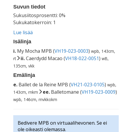
Suvun tiedot
Sukusiitosprosentti: 0%
Sukukatokerroin: 1
Lue lisää
Isälinja
i.
My Mocha MPB (
VH19-023-0003
)
wpb, 143cm,
ii.
Caerdydd Macao (
VH18-022-0051
)
rt
wB,
135cm, vkk
Emälinja
e.
Ballet de la Reine MPB (
VH21-023-0105
)
wpb,
ee.
Balletomane (
VH19-023-0009
)
143cm, rnkm
wpb, 146cm, rnvkkokm
Bedivere MPB on virtuaalihevonen. Se ei
ole oikeasti olemassa.