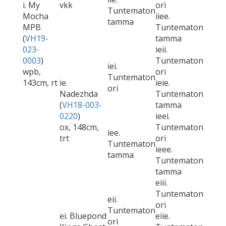
i. My
vkk
ori
Tuntematon
Mocha
iiee.
tamma
MPB
Tuntematon
(
VH19-
tamma
023-
ieii.
0003
)
Tuntematon
iei.
wpb,
ori
Tuntematon
143cm, rt
ie.
ieie.
ori
Nadezhda
Tuntematon
(
VH18-003-
tamma
0220
)
ieei.
ox, 148cm,
Tuntematon
iee.
trt
ori
Tuntematon
ieee.
tamma
Tuntematon
tamma
eiii.
Tuntematon
eii.
ori
Tuntematon
ei. Bluepond
eiie.
ori