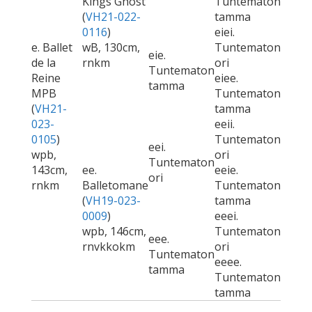
Kings Ghost
Tuntematon
(
VH21-022-
tamma
0116
)
eiei.
e. Ballet
wB, 130cm,
Tuntematon
eie.
de la
rnkm
ori
Tuntematon
Reine
eiee.
tamma
MPB
Tuntematon
(
VH21-
tamma
023-
eeii.
0105
)
Tuntematon
eei.
wpb,
ori
Tuntematon
143cm,
ee.
eeie.
ori
rnkm
Balletomane
Tuntematon
(
VH19-023-
tamma
0009
)
eeei.
wpb, 146cm,
Tuntematon
eee.
rnvkkokm
ori
Tuntematon
eeee.
tamma
Tuntematon
tamma