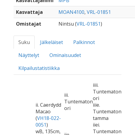
Kasvattajanimi
MPB
Kasvattaja
MOAN4100
,
VRL-01851
Omistajat
Nintsu (
VRL-01851
)
Suku
Jälkeläiset
Palkinnot
Näyttelyt
Ominaisuudet
Kilpailustatistiikka
iiii.
Tuntematon
iii.
ori
Tuntematon
ii. Caerdydd
iiie.
ori
Macao
Tuntematon
(
VH18-022-
tamma
0051
)
iiei.
wB, 135cm,
Tuntematon
iie.