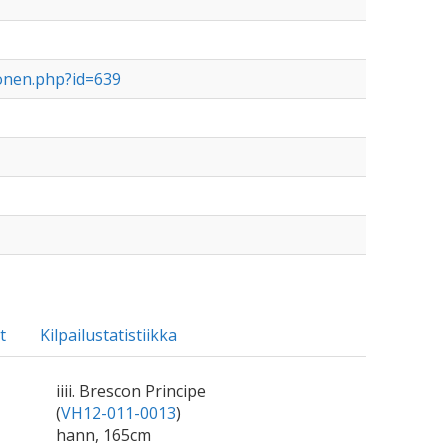
vonen.php?id=639
t
Kilpailustatistiikka
iiii. Brescon Principe
(
VH12-011-0013
)
hann, 165cm