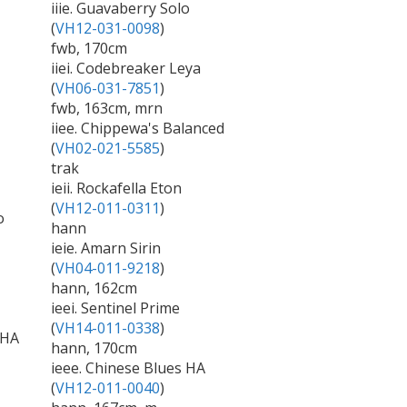
iiie. Guavaberry Solo
(
VH12-031-0098
)
fwb, 170cm
iiei. Codebreaker Leya
(
VH06-031-7851
)
fwb, 163cm, mrn
iiee. Chippewa's Balanced
(
VH02-021-5585
)
trak
ieii. Rockafella Eton
(
VH12-011-0311
)
o
hann
ieie. Amarn Sirin
(
VH04-011-9218
)
hann, 162cm
ieei. Sentinel Prime
(
VH14-011-0338
)
 HA
hann, 170cm
ieee. Chinese Blues HA
(
VH12-011-0040
)