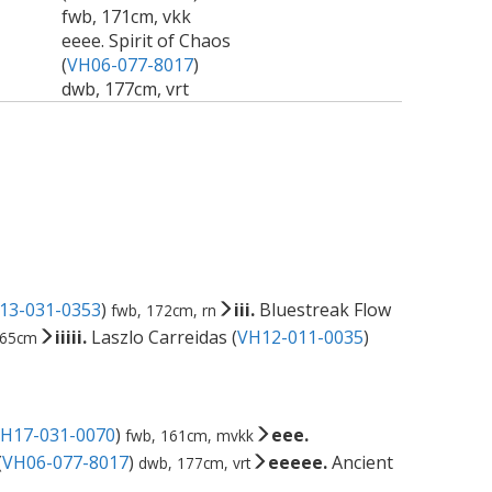
fwb, 171cm, vkk
eeee. Spirit of Chaos
(
VH06-077-8017
)
dwb, 177cm, vrt
13-031-0353
)
iii.
Bluestreak Flow
fwb, 172cm, rn
iiiii.
Laszlo Carreidas (
VH12-011-0035
)
165cm
H17-031-0070
)
eee.
fwb, 161cm, mvkk
(
VH06-077-8017
)
eeeee.
Ancient
dwb, 177cm, vrt