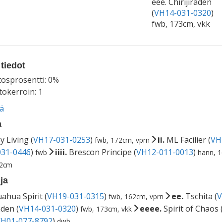
eee. Chirijiraden
(
VH14-031-0320
)
fwb, 173cm, vkk
tiedot
tosprosentti: 0%
okerroin: 1
ää
a
y Living (
VH17-031-0253
)
ii.
ML Facilier (
VH
fwb, 172cm, vprn
31-0446
)
iiii.
Brescon Principe (
VH12-011-0013
)
fwb
hann, 
72cm
ja
ahua Spirit (
VH19-031-0315
)
ee.
Tschita (
V
fwb, 162cm, vprn
aden (
VH14-031-0320
)
eeee.
Spirit of Chaos 
fwb, 173cm, vkk
H01-077-8792
)
dwb