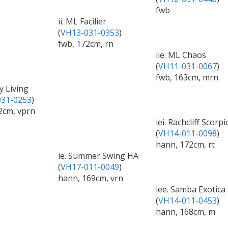
fwb
ii. ML Facilier
(
VH13-031-0353
)
fwb, 172cm, rn
iie. ML Chaos
(
VH11-031-0067
)
fwb, 163cm, mrn
sy Living
31-0253
)
2cm, vprn
iei. Rachcliff Scorpi
(
VH14-011-0098
)
hann, 172cm, rt
ie. Summer Swing HA
(
VH17-011-0049
)
hann, 169cm, vrn
iee. Samba Exotica
(
VH14-011-0453
)
hann, 168cm, m