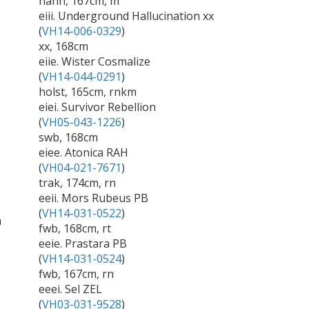
hann, 167cm, m
eiii. Underground Hallucination xx
(
VH14-006-0329
)
xx, 168cm
eiie. Wister Cosmalize
(
VH14-044-0291
)
holst, 165cm, rnkm
eiei. Survivor Rebellion
(
VH05-043-1226
)
swb, 168cm
eiee. Atonica RAH
(
VH04-021-7671
)
trak, 174cm, rn
eeii. Mors Rubeus PB
(
VH14-031-0522
)
a
fwb, 168cm, rt
eeie. Prastara PB
(
VH14-031-0524
)
fwb, 167cm, rn
eeei. Sel ZEL
(
VH03-031-9528
)