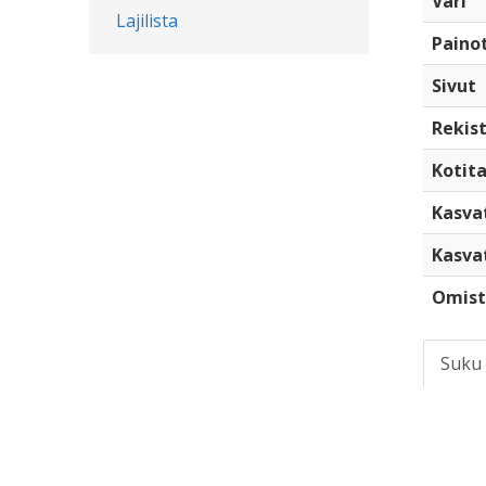
Väri
Lajilista
Paino
Sivut
Rekist
Kotita
Kasva
Kasva
Omist
Suku