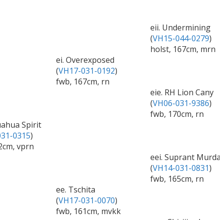
eii. Undermining
(
VH15-044-0279
)
holst, 167cm, mrn
ei. Overexposed
(
VH17-031-0192
)
fwb, 167cm, rn
eie. RH Lion Cany
(
VH06-031-9386
)
fwb, 170cm, rn
uahua Spirit
31-0315
)
2cm, vprn
eei. Suprant Murd
(
VH14-031-0831
)
fwb, 165cm, rn
ee. Tschita
(
VH17-031-0070
)
fwb, 161cm, mvkk