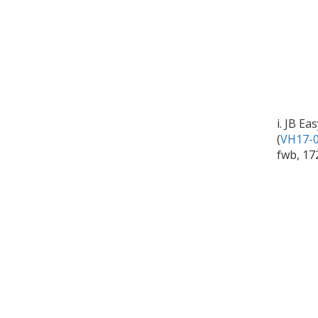
i. JB Ea
(
VH17-0
fwb, 17