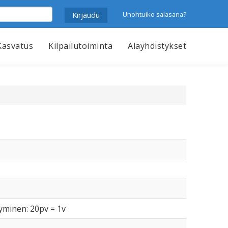
Unohtuiko salasana?
Kasvatus
Kilpailutoiminta
Alayhdistykset
tyminen: 20pv = 1v