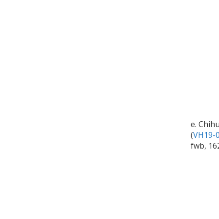
e. Chih
(
VH19-0
fwb, 16