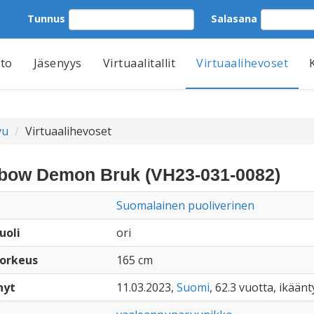
Tunnus
Salasana
tto
Jäsenyys
Virtuaalitallit
Virtuaalihevoset
vu
Virtuaalihevoset
bow Demon Bruk (VH23-031-0082)
Suomalainen puoliverinen
uoli
ori
orkeus
165 cm
nyt
11.03.2023,
Suomi
, 62.3 vuotta, ikään