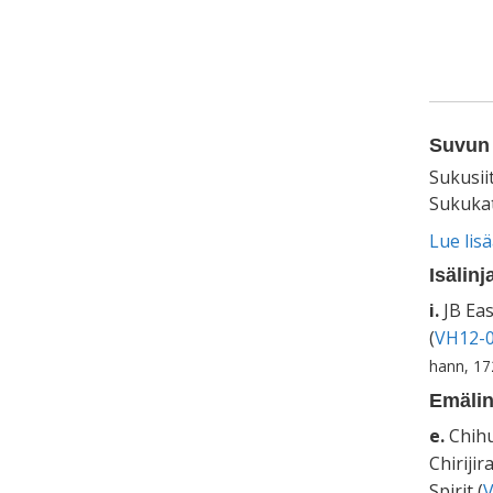
Suvun 
Sukusii
Sukukat
Lue lis
Isälinj
i.
JB Eas
(
VH12-0
hann, 1
Emälin
e.
Chihu
Chirijir
Spirit (
V