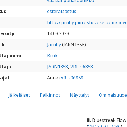
vaaleanpunaruunikko
tus
esteratsastus
http://jarnby.piirroshevoset.com/he
eröity
14.03.2023
lli
Järnby
(JARN1358)
ttajanimi
Bruk
ttaja
JARN1358
,
VRL-06858
ajat
Anne (
VRL-06858
)
Jälkeläiset
Palkinnot
Näyttelyt
Ominaisuude
iii. Bluestreak Flow
(
VH12-031-0446
)