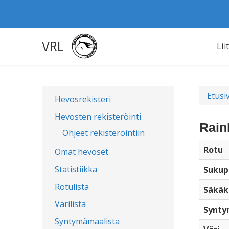
VRL
Lii
Etusi
Hevosrekisteri
Hevosten rekisteröinti
Rain
Ohjeet rekisteröintiin
Rotu
Omat hevoset
Statistiikka
Sukup
Rotulista
Säkäk
Värilista
Synty
Syntymämaalista