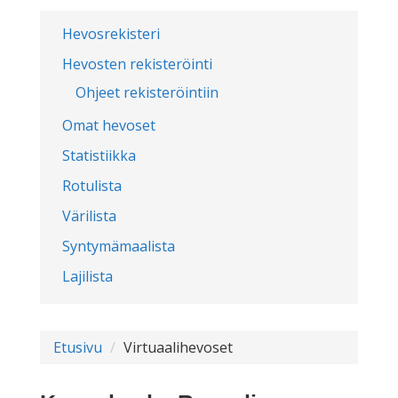
Hevosrekisteri
Hevosten rekisteröinti
Ohjeet rekisteröintiin
Omat hevoset
Statistiikka
Rotulista
Värilista
Syntymämaalista
Lajilista
Etusivu
Virtuaalihevoset