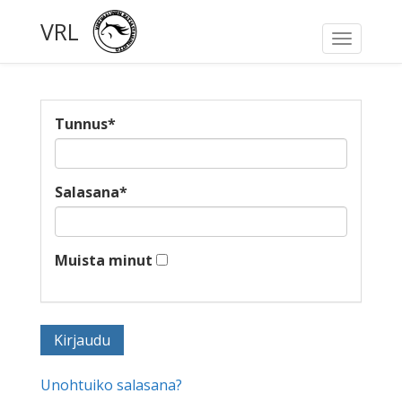
VRL
Toggle
navigati
Tunnus
*
Salasana
*
Muista minut
Unohtuiko salasana?