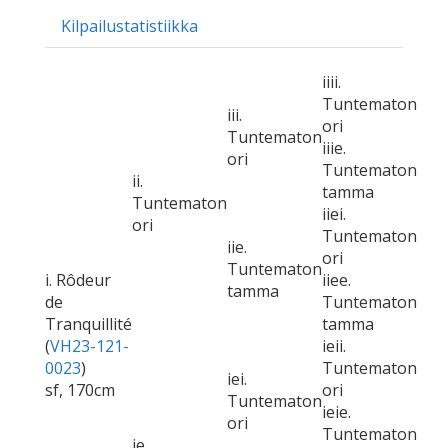
Kilpailustatistiikka
iiii.
Tuntematon
iii.
ori
Tuntematon
iiie.
ori
Tuntematon
ii.
tamma
Tuntematon
iiei.
ori
Tuntematon
iie.
ori
Tuntematon
i. Rôdeur
iiee.
tamma
de
Tuntematon
Tranquillité
tamma
(
VH23-121-
ieii.
0023
)
Tuntematon
iei.
sf, 170cm
ori
Tuntematon
ieie.
ori
Tuntematon
ie.