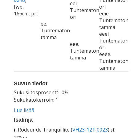
0248
)
Tuntematon
eei.
fwb,
ori
Tuntematon
166cm, prt
eeie.
ori
Tuntematon
ee.
tamma
Tuntematon
eeei.
tamma
Tuntematon
eee.
ori
Tuntematon
eeee.
tamma
Tuntematon
tamma
Suvun tiedot
Sukusiitosprosentti: 0%
Sukukatokerroin: 1
Lue lisää
Isälinja
i.
Rôdeur de Tranquillité (
VH23-121-0023
)
sf,
170cm