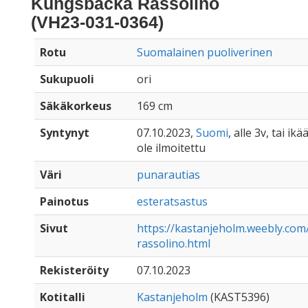
Kungsbacka Rassolino
(VH23-031-0364)
Rotu
Suomalainen puoliverinen
Sukupuoli
ori
Säkäkorkeus
169 cm
Syntynyt
07.10.2023,
Suomi
, alle 3v, tai ik
ole ilmoitettu
Väri
punarautias
Painotus
esteratsastus
Sivut
https://kastanjeholm.weebly.co
rassolino.html
Rekisteröity
07.10.2023
Kotitalli
Kastanjeholm
(KAST5396)