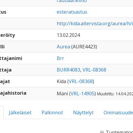
rautiaankimo
tus
esteratsastus
http://kida.altervista.org/aurea
eröity
13.02.2024
lli
Aurea
(AURE4423)
ttajanimi
Brr
ttaja
BURR4083
,
VRL-08368
ajat
Kida (
VRL-08368
)
ajahistoria
Mäni (
VRL-14905
)
Muutettu: 14.04.20
Jälkeläiset
Palkinnot
Näyttelyt
Ominaisuude
iii. Tuntematon