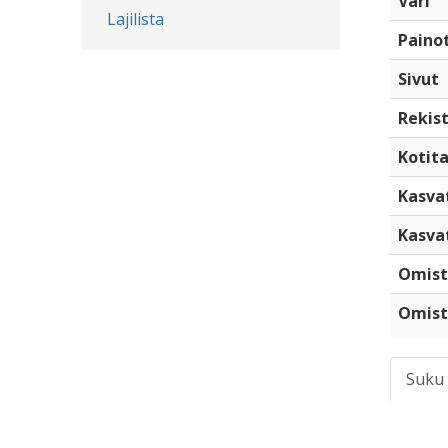
Väri
Lajilista
Paino
Sivut
Rekist
Kotita
Kasva
Kasva
Omist
Omist
Suku