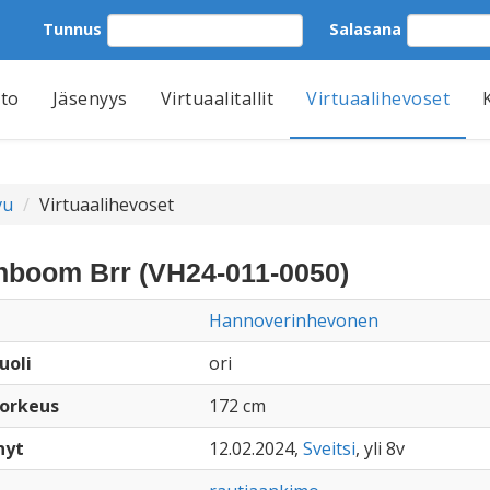
Tunnus
Salasana
tto
Jäsenyys
Virtuaalitallit
Virtuaalihevoset
vu
Virtuaalihevoset
boom Brr (VH24-011-0050)
Hannoverinhevonen
uoli
ori
orkeus
172 cm
nyt
12.02.2024,
Sveitsi
, yli 8v