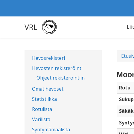
VRL
Lii
Etusi
Hevosrekisteri
Hevosten rekisteröinti
Moon
Ohjeet rekisteröintiin
Rotu
Omat hevoset
Statistiikka
Sukup
Rotulista
Säkäk
Värilista
Synty
Syntymämaalista