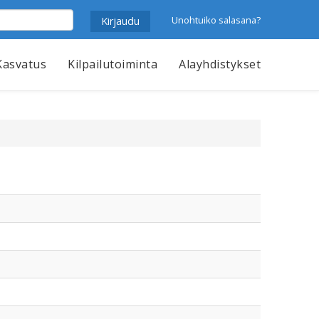
Unohtuiko salasana?
Kasvatus
Kilpailutoiminta
Alayhdistykset