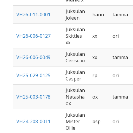
Juksulan
VH26-011-0001
hann
tamma
Joleen
Juksulan
VH26-006-0127
Skittles
xx
ori
xx
Juksulan
VH26-006-0049
xx
tamma
Cerise xx
Juksulan
VH25-029-0125
rp
ori
Casper
Juksulan
VH25-003-0178
Natasha
ox
tamma
ox
Juksulan
VH24-208-0011
Mister
bsp
ori
Ollie