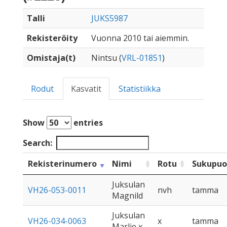
Talli
JUKS5987
Rekisteröity
Vuonna 2010 tai aiemmin.
Omistaja(t)
Nintsu (
VRL-01851
)
Rodut
Kasvatit
Statistiikka
Show
entries
Search:
Rekisterinumero
Nimi
Rotu
Sukupuo
Juksulan
VH26-053-0011
nvh
tamma
Magnild
Juksulan
VH26-034-0063
x
tamma
Marlie x