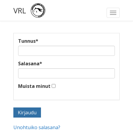
VRL
Toggle
navigati
Tunnus
*
Salasana
*
Muista minut
Unohtuiko salasana?