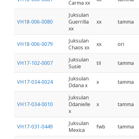
Carma xx
Juksulan
VH18-006-0080
Guerrilla
xx
tamma
xx
Juksulan
VH18-006-0079
xx
ori
Chaos xx
Juksulan
VH17-102-0007
til
tamma
Susie
Juksulan
VH17-034-0024
x
tamma
Ddana x
Juksulan
VH17-034-0010
Ddanielle
x
tamma
x
Juksulan
VH17-031-0449
fwb
tamma
Mexica