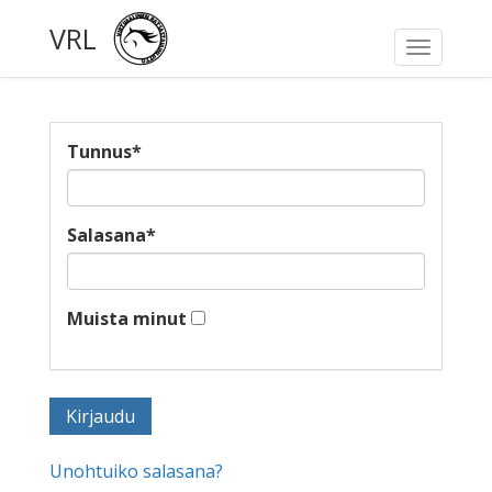
VRL
Toggle
navigati
Tunnus
*
Salasana
*
Muista minut
Unohtuiko salasana?