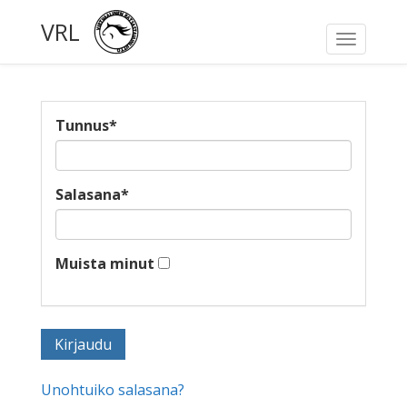
VRL
Toggle
navigati
Tunnus
*
Salasana
*
Muista minut
Unohtuiko salasana?