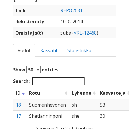
Talli
REPO2631
Rekisteröity
10.02.2014
Omistaja(t)
suba (
VRL-12468
)
Rodut
Kasvatit
Statistiikka
Show
entries
Search:
ID
Rotu
Lyhenne
Kasvatteja
18
Suomenhevonen
sh
53
17
Shetlanninponi
she
30
Showing 1 to 2 of 2 entries