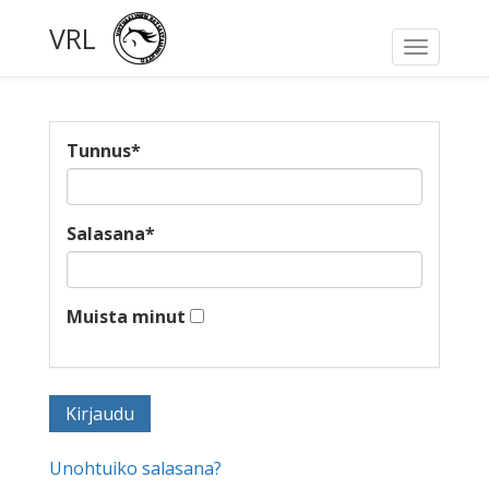
VRL
Toggle
navigati
Tunnus
*
Salasana
*
Muista minut
Unohtuiko salasana?