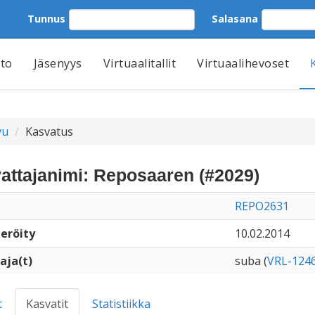
Tunnus
Salasana
tto
Jäsenyys
Virtuaalitallit
Virtuaalihevoset
vu
Kasvatus
attajanimi: Reposaaren (#2029)
REPO2631
eröity
10.02.2014
aja(t)
suba (
VRL-124
t
Kasvatit
Statistiikka