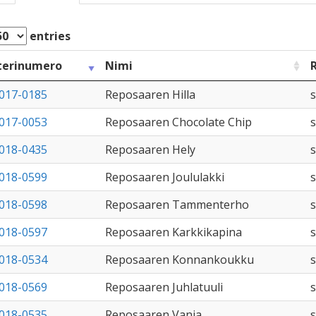
entries
terinumero
Nimi
017-0185
Reposaaren Hilla
017-0053
Reposaaren Chocolate Chip
018-0435
Reposaaren Hely
018-0599
Reposaaren Joululakki
018-0598
Reposaaren Tammenterho
018-0597
Reposaaren Karkkikapina
018-0534
Reposaaren Konnankoukku
018-0569
Reposaaren Juhlatuuli
018-0535
Reposaaren Vanja