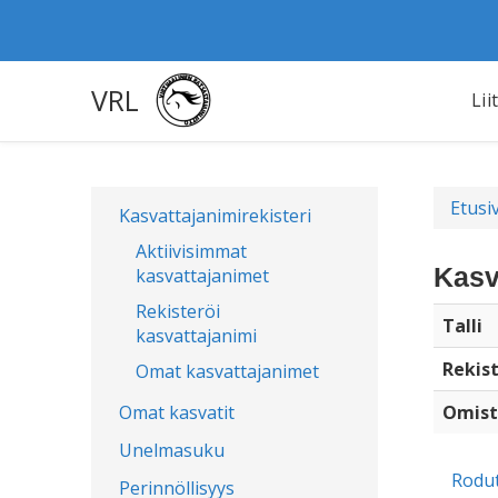
VRL
Lii
Etusi
Kasvattajanimirekisteri
Aktiivisimmat
Kasv
kasvattajanimet
Rekisteröi
Talli
kasvattajanimi
Rekist
Omat kasvattajanimet
Omat kasvatit
Omist
Unelmasuku
Rodu
Perinnöllisyys