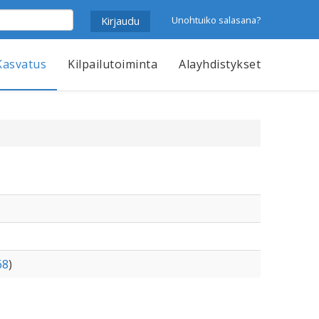
Unohtuiko salasana?
Kasvatus
Kilpailutoiminta
Alayhdistykset
68
)