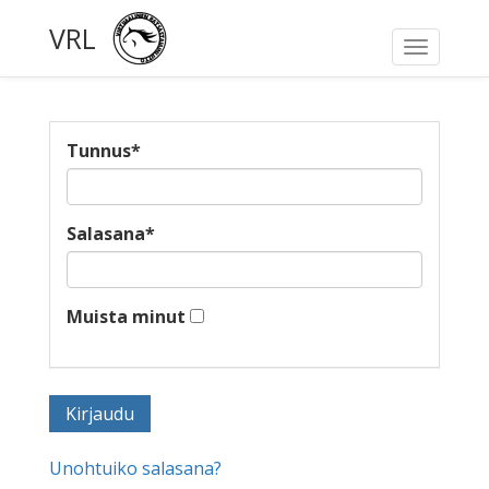
VRL
Toggle
navigati
Tunnus
*
Salasana
*
Muista minut
Unohtuiko salasana?