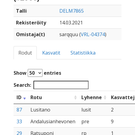
Talli
DELM7865
Rekisteröity
14.03.2021
Omistaja(t)
sarqquu (
VRL-04374
)
Rodut
Kasvatit
Statistiikka
Show
entries
Search:
ID
Rotu
Lyhenne
Kasvatte
87
Lusitano
lusit
2
33
Andalusianhevonen
pre
9
29
Ratsuponi
rp
1