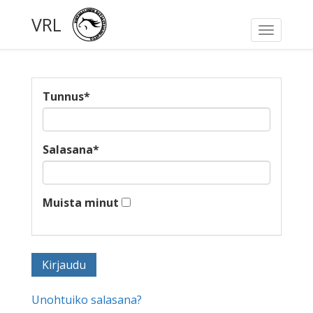
VRL
Toggle
navigati
Tunnus
*
Salasana
*
Muista minut
Unohtuiko salasana?